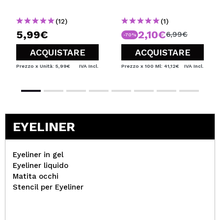
(12)
(1)
5,99€
2,10€
6,99€
-70%
ACQUISTARE
ACQUISTARE
Prezzo x Unità: 5,99€
IVA Incl.
Prezzo x 100 Ml: 41,12€
IVA Incl.
EYELINER
Eyeliner in gel
Eyeliner liquido
Matita occhi
Stencil per Eyeliner