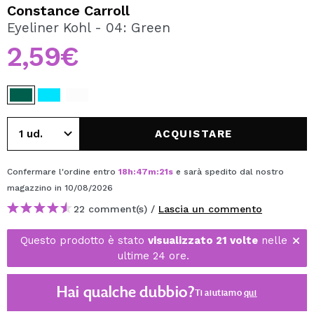
VOGLIO REGISTRARMI
Constance Carroll
Eyeliner Kohl - 04: Green
Creando un account su Maquibeauty.it potrai fare i tuoi
acquisti velocemente, controllare lo stato dei tuoi ordini e
2,59€
consultare le tue operazioni precedenti.
CREARE UN ACCOUNT
ACQUISTARE
Confermare l'ordine entro
18
h
:
47
m
:
21
s
e sarà spedito dal nostro
magazzino
in 10/08/2026
22 comment(s) /
Lascia un commento
Questo prodotto è stato
visualizzato 21 volte
nelle
ultime 24 ore.
Hai qualche dubbio?
Ti aiutiamo
qui