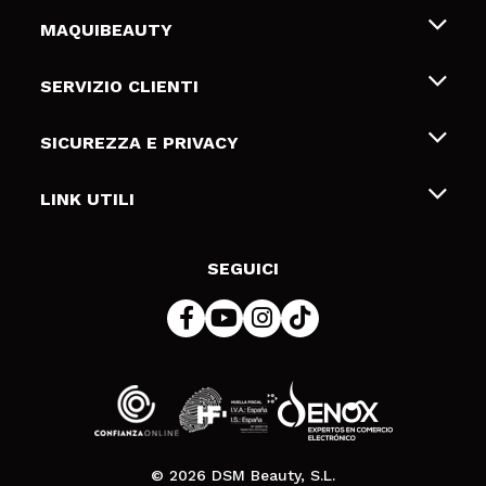
MAQUIBEAUTY
Chi siamo
SERVIZIO CLIENTI
Offerte di lavoro
Spedizioni & Resi
SICUREZZA E PRIVACY
Gift Cards
Recesso / Resi
Termini e condizioni
LINK UTILI
Metodi di pagamamento
Informativa sulla privacy
Contattaci
Politica Cookies
SEGUICI
Risoluzione delle controversie online (ODR)
© 2026 DSM Beauty, S.L.