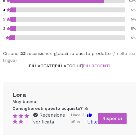
5
82%
4
5%
3
5%
2
5%
1
5%
Ci sono
22
recensione/i globali su questo prodotto
(1 nella tua
lingua)
PIÙ VOTATE
PIÙ VECCHIE
PIÙ RECENTI
Lora
Muy bueno!
Consiglieresti questo acquisto?
Si
Recensione
Hace 3
Rispondi
|
|
verificata
Utile
años