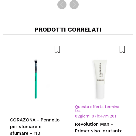
PRODOTTI CORRELATI
Questa offerta termina
tra:
02
giorni
07
h
:
47
m
:
20
s
CORAZONA - Pennello
Revolution Man -
per sfumare e
Primer viso idratante
sfumare - 110