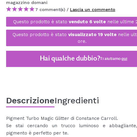
magazzino
domani
MAQUIFARMA
7 comment(s) /
Lascia un commento
KOREA ZONE
Questo prodotto è stato
venduto 6 volte
nelle ultime 
TRAVEL SIZE
Questo prodotto è stato
visualizzato 19 volte
nelle ul
ore.
NATURE
Hai qualche dubbio?
Ti aiutiamo
qui
SPECIALE
OUTLET
SONO TORNATI!
PROSSIMAMENTE
Descrizione
Ingredienti
BLOG
Pigment Turbo Magic Glitter di Constance Carroll.
Se stai cercando un trucco luminoso e abbagliante
pigmento è perfetto per te.