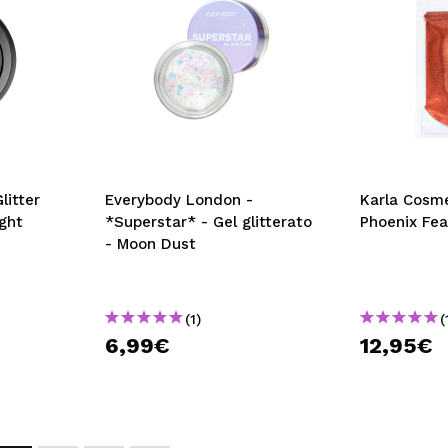
litter
Everybody London -
Karla Cosmet
ght
*Superstar* - Gel glitterato
Phoenix Fea
- Moon Dust
(1)
(
6,99€
12,95€