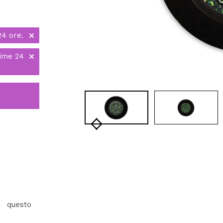
24 ore.
time 24
, questo