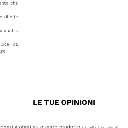
ente che
 riflette
e e ultra
eloce da
are.
LE TUE
OPINIONI
one/i globali su questo prodotto
(0 nella tua lingua)