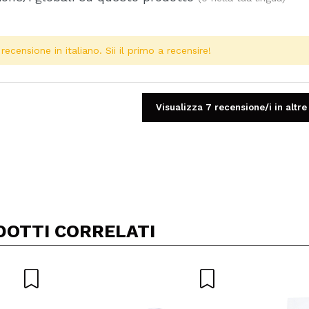
ecensione in italiano. Sii il primo a recensire!
Visualizza 7 recensione/i in altre
Condividi un video o una foto
Il tuo video potrebbe essere il primo. Immaginalo...
DOTTI CORRELATI
5/
to acquisto?
Si
No
A