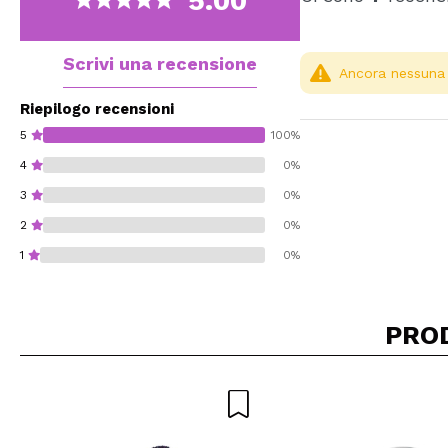
5.00
Scrivi una recensione
Ancora nessuna r
Riepilogo recensioni
5
100%
4
0%
3
0%
2
0%
1
0%
PRO
Consiglieresti ques
INVI