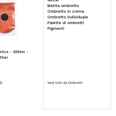
Glitter
Matita ombretto
Ques
02
g
Ombretto in crema
Magic Studio - Palette di
Kar
Ombretto individuale
ombretti glitterati
Gol
Palette di ombretti
Pigmenti
ics - Glitter -
ther
1)
(3)
Vedi tutti da Ombretti
1,99€
7,