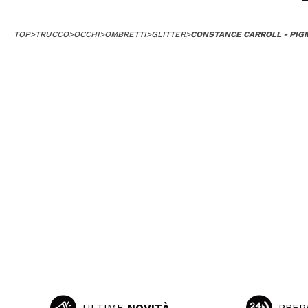
TOP
>
TRUCCO
>
OCCHI
>
OMBRETTI
>
GLITTER
>
CONSTANCE CARROLL - PIG
ULTIME
NOVITÀ
PREP