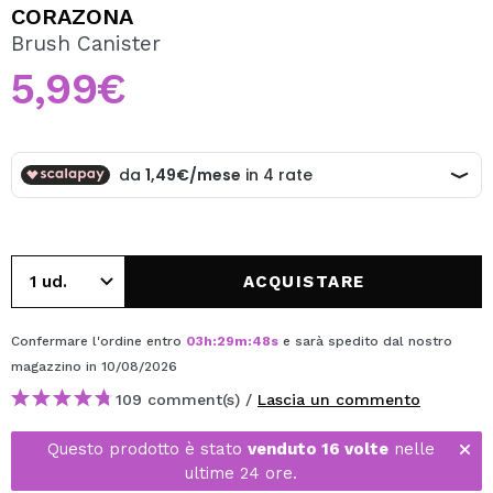
VOGLIO REGISTRARMI
CORAZONA
Brush Canister
Creando un account su Maquibeauty.it potrai fare i tuoi
acquisti velocemente, controllare lo stato dei tuoi ordini e
5,99€
consultare le tue operazioni precedenti.
CREARE UN ACCOUNT
ACQUISTARE
Confermare l'ordine entro
03
h
:
29
m
:
48
s
e sarà spedito dal nostro
magazzino
in 10/08/2026
109 comment(s) /
Lascia un commento
Questo prodotto è stato
venduto 16 volte
nelle
ultime 24 ore.