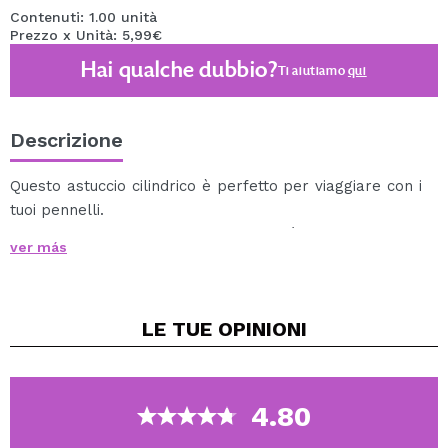
Contenuti: 1.00 unità
Prezzo x Unità: 5,99€
Hai qualche dubbio?
Ti aiutiamo
qui
Descrizione
Questo astuccio cilindrico è perfetto per viaggiare con i
tuoi pennelli.
Una volta aperto, separa le due metà per sostenere i
ver más
tuoi pennelli mentre li usi.
È anche perfetto per mantenere i pennelli puliti e
lontani dalla polvere della casa.
LE TUE
OPINIONI
Dimensione regolabile perfetta per qualsiasi
dimensione dei pennelli.
5 altezze differenti.
Il materiale in plastica è igienico e facile da pulire.
4.80
Dimensioni: