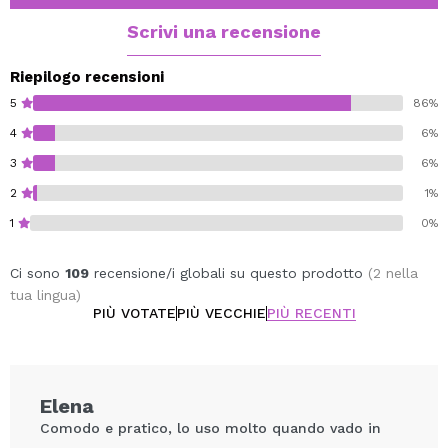
Diametro: 6cm
Altezza minima: 15,7cm
Scrivi una recensione
Altezza massima: 23,7cm
Riepilogo recensioni
5
86%
4
6%
3
6%
2
1%
1
0%
Ci sono
109
recensione/i globali su questo prodotto
(2 nella
tua lingua)
PIÙ VOTATE
PIÙ VECCHIE
PIÙ RECENTI
Elena
Comodo e pratico, lo uso molto quando vado in