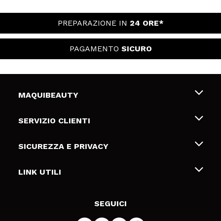
PREPARAZIONE IN
24 ORE*
PAGAMENTO
SICURO
MAQUIBEAUTY
Chi siamo
SERVIZIO CLIENTI
Offerte di lavoro
Spedizioni & Resi
SICUREZZA E PRIVACY
Gift Cards
Recesso / Resi
Termini e condizioni
LINK UTILI
Metodi di pagamamento
Informativa sulla privacy
Contattaci
Politica Cookies
SEGUICI
Risoluzione delle controversie online (ODR)