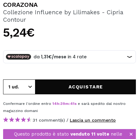
VOGLIO REGISTRARMI
CORAZONA
Collezione Influence by Lilimakes - Cipria
Creando un account su Maquibeauty.it potrai fare i tuoi
Contour
acquisti velocemente, controllare lo stato dei tuoi ordini e
consultare le tue operazioni precedenti.
5,24€
CREARE UN ACCOUNT
ACQUISTARE
Confermare l'ordine entro
14
h
:
39
m
:
41
s
e sarà spedito dal nostro
magazzino
domani
31 comment(s) /
Lascia un commento
Questo prodotto è stato
venduto 11 volte
nelle