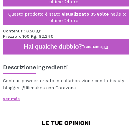
ultime 24 ore.
Questo prodotto è stato
visualizzato 35 volte
nelle
ultime 24 ore.
Contenuti: 8.50 gr
Prezzo x 100 Kg: 82,24€
Hai qualche dubbio?
Ti aiutiamo
qui
Descrizione
Ingredienti
Contour powder creato in collaborazione con la beauty
blogger @lilimakes con Corazona.
Definisci e scolpisci il tuo viso come un professionista
ver más
con queste ciprie modellanti in una fresca finitura
marrone.
Creato per restituire le ombre naturali del viso in modo
LE TUE
OPINIONI
facile e morbido.
Mancia! Applicare con un pennello largo e sciolto e una