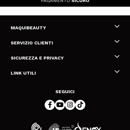
PAGAMENTO
SICURO
MAQUIBEAUTY
Chi siamo
SERVIZIO CLIENTI
Offerte di lavoro
Spedizioni & Resi
SICUREZZA E PRIVACY
Gift Cards
Recesso / Resi
Termini e condizioni
LINK UTILI
Metodi di pagamamento
Informativa sulla privacy
Contattaci
Politica Cookies
SEGUICI
Risoluzione delle controversie online (ODR)