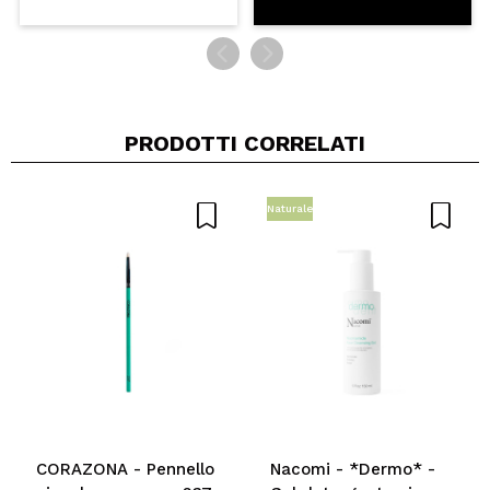
il magico primer glitterato Magic Fix di Corazona.
Cruelty free.
Vegan.
PRODOTTI CORRELATI
Naturale
CORAZONA - Pennello
Nacomi - *Dermo* -