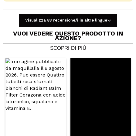
una texture vellutata.
OPULENT: Una tonalità marrone scuro intensa e
lucente con micro glitter dorati e una texture
Visualizza 83 recensione/i in altre lingue
vellutata.
VOGUE: Bronzo con microparticelle glitterate
VUOI VEDERE QUESTO PRODOTTO IN
AZIONE?
colorate, texture vellutata e finish shimmer.
LOVELY: Un oro rosa chiaro con riflessi dorati, dal
SCOPRI DI PIÙ
Condividi un video o una foto
finish perlato e dalla texture vellutata.
Il tuo video potrebbe essere il primo. Immaginalo...
EXQUISITE: Glitter oro e bronzo con micro
particelle d'argento, texture cremosa e aderente
e finish ultra brillante.
Consiglieresti questo acquisto?
Si
No
LIMBER: un marrone vinoso con una finitura opaca
5/5
e una consistenza vellutata.
SHOW: Tono rossastro con micro glitter
INVIA
multicolore, dal finish shimmer e dalla texture
vellutata.
SUGGERIMENTO: per una maggiore fissazione e
intensità della brillantezza, applicare preventivamente