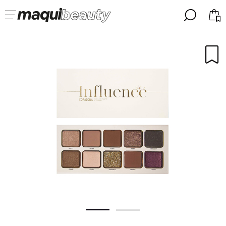
╳
╳
SELEZIONA LA TUA LINGUA
Sono già #maquilover, ho un account
BENVENUTO!
ITALIANO
ESPAÑOL
ENGLISH
FRANCES
ALEMAN
PORTUGUESE
Ha dimenticato la password?
Non ho un account qui