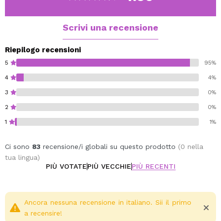
In questa incredibile palette troverai... più brillantezza,
più texture, nuovi look e una moltitudine di opzioni per
far emergere il tuo lato più creativo in tutti i tuoi trucchi!
Scrivi una recensione
Risveglia il tuo lato più creativo ed evidenzia la tua
eleganza con questi 10 nuovi ombretti dal finish opaco,
Riepilogo recensioni
brillante e glitterato, con i quali esalterai tutto il tuo
5
95%
glamour.
4
4%
Una palette attentamente studiata per offrire a tutte le
3
0%
amanti dei look nude, naturali e neutri, senza
trascurare l'eleganza e la passione per il trucco.
2
0%
LOFTY: tonalità champagne luccicante con micro
1
1%
particelle glitterate e texture in polvere color
crema.
Ci sono
83
recensione/i globali su questo prodotto
(0 nella
NATTY: Marrone rosato chiaro, dalla texture
tua lingua)
vellutata e dal finish mat.
PIÙ VOTATE
PIÙ VECCHIE
PIÙ RECENTI
POSH: Marrone cioccolato opaco, dalla
consistenza vellutata.
PEPPY: Ombretto marrone metallizzato con micro
Ancora nessuna recensione in italiano. Sii il primo
a recensire!
particelle di glitter in una moltitudine di colori e