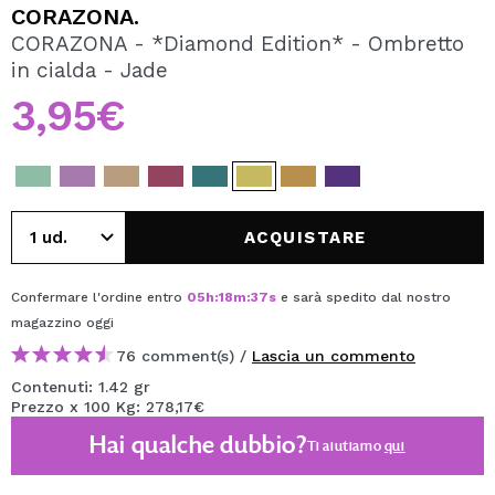
VOGLIO REGISTRARMI
CORAZONA.
CORAZONA - *Diamond Edition* - Ombretto
Creando un account su Maquibeauty.it potrai fare i tuoi
in cialda - Jade
acquisti velocemente, controllare lo stato dei tuoi ordini e
consultare le tue operazioni precedenti.
3,95€
CREARE UN ACCOUNT
ACQUISTARE
Confermare l'ordine entro
05
h
:
18
m
:
37
s
e sarà spedito dal nostro
magazzino
oggi
76 comment(s) /
Lascia un commento
Contenuti: 1.42 gr
Prezzo x 100 Kg: 278,17€
Hai qualche dubbio?
Ti aiutiamo
qui