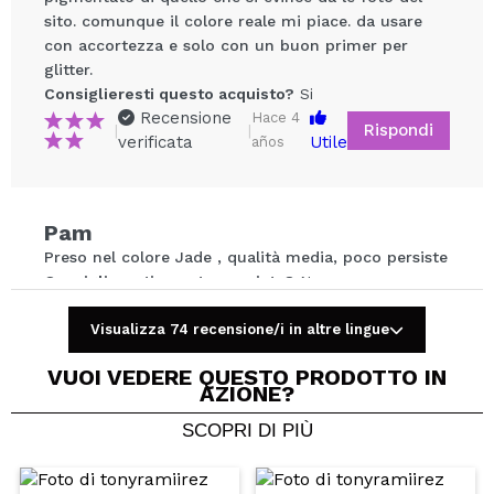
sito. comunque il colore reale mi piace. da usare
Condividi un video o una foto
con accortezza e solo con un buon primer per
Il tuo video potrebbe essere il primo. Immaginalo...
glitter.
Consiglieresti questo acquisto?
Si
Recensione
Hace 4
Consiglieresti questo acquisto?
Si
No
Rispondi
|
|
verificata
Utile
años
5/5
INVIA
Pam
Preso nel colore Jade , qualità media, poco persiste
Consiglieresti questo acquisto?
No
Recensione
Hace 5
Rispondi
|
|
verificata
Utile
Visualizza 74 recensione/i in altre lingue
años
VUOI VEDERE QUESTO PRODOTTO IN
AZIONE?
SCOPRI DI PIÙ