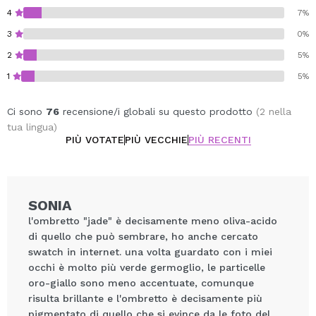
4
7%
Cruelty free.
3
0%
Vegan.
2
5%
1
5%
Ci sono
76
recensione/i globali su questo prodotto
(2 nella
tua lingua)
PIÙ VOTATE
PIÙ VECCHIE
PIÙ RECENTI
SONIA
l'ombretto "jade" è decisamente meno oliva-acido
di quello che può sembrare, ho anche cercato
swatch in internet. una volta guardato con i miei
occhi è molto più verde germoglio, le particelle
oro-giallo sono meno accentuate, comunque
risulta brillante e l'ombretto è decisamente più
pigmentato di quello che si evince da le foto del