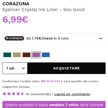
VOGLIO REGISTRARMI
CORAZONA
Eyeliner Crystal Ink Liner - Soo Good
Creando un account su Maquibeauty.it potrai fare i tuoi
acquisti velocemente, controllare lo stato dei tuoi ordini e
6,99€
consultare le tue operazioni precedenti.
CREARE UN ACCOUNT
ACQUISTARE
Confermare l'ordine entro
18
h
:
07
m
:
17
s
e sarà spedito dal nostro
magazzino
domani
14 comment(s) /
Lascia un commento
Questo prodotto è stato
venduto 7 volte
nelle ultime