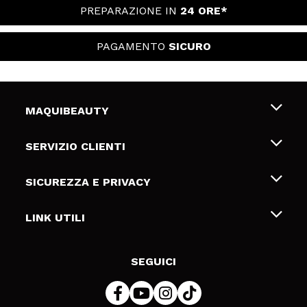
PREPARAZIONE IN
24 ORE*
PAGAMENTO
SICURO
MAQUIBEAUTY
Chi siamo
SERVIZIO CLIENTI
Offerte di lavoro
Spedizioni & Resi
SICUREZZA E PRIVACY
Gift Cards
Recesso / Resi
Termini e condizioni
LINK UTILI
Metodi di pagamamento
Informativa sulla privacy
Contattaci
Politica Cookies
SEGUICI
Risoluzione delle controversie online (ODR)