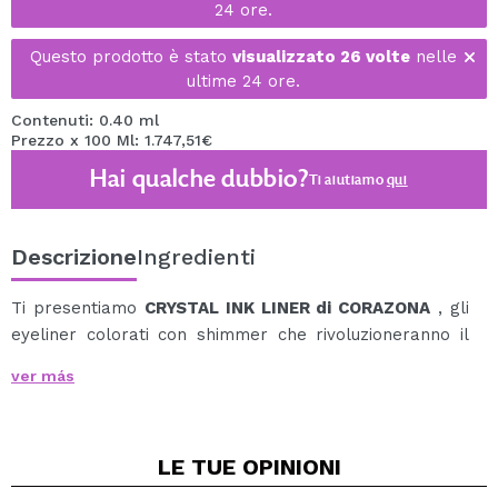
24 ore.
Questo prodotto è stato
visualizzato 26 volte
nelle
ultime 24 ore.
Contenuti: 0.40 ml
Prezzo x 100 Ml: 1.747,51€
Hai qualche dubbio?
Ti aiutiamo
qui
Descrizione
Ingredienti
Ti presentiamo
CRYSTAL INK LINER di CORAZONA
, gli
eyeliner colorati con shimmer che rivoluzioneranno il
look dei tuoi occhi.
ver más
Una formula incredibile, pigmentata, waterproof e con
tanta brillantezza, proprio come piace a noi.
Crystal Ink Liner fornirà un tocco luminoso, divertente e
LE TUE
OPINIONI
diverso ai tuoi occhi, permettendoti di giocare con loro
come preferisci.