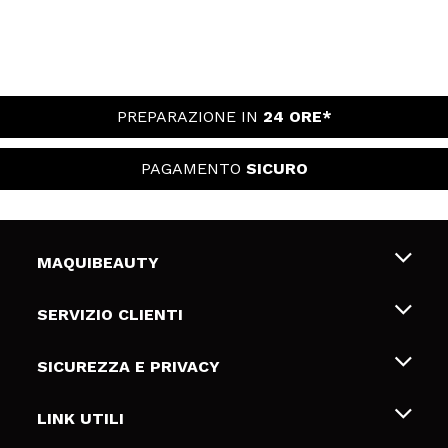
PREPARAZIONE IN
24 ORE*
PAGAMENTO
SICURO
MAQUIBEAUTY
Chi siamo
SERVIZIO CLIENTI
Offerte di lavoro
Spedizioni & Resi
SICUREZZA E PRIVACY
Gift Cards
Recesso / Resi
Termini e condizioni
LINK UTILI
Metodi di pagamamento
Informativa sulla privacy