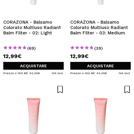
VOGLIO REGISTRARMI
Creando un account su Maquibeauty.it potrai fare i tuoi
acquisti velocemente, controllare lo stato dei tuoi ordini e
CORAZONA - Balsamo
CORAZONA - Balsamo
consultare le tue operazioni precedenti.
Colorato Multiuso Radiant
Colorato Multiuso Radiant
Balm Filter - 02: Light
Balm Filter - 03: Medium
CREARE UN ACCOUNT
(69)
(39)
12,99€
12,99€
ACQUISTARE
ACQUISTARE
Prezzo x 100 Ml: 43,30€
IVA Incl.
Prezzo x 100 Ml: 43,30€
IVA Incl.