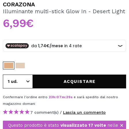
VOGLIO REGISTRARMI
CORAZONA
Illuminante multi-stick Glow In - Desert Light
Creando un account su Maquibeauty.it potrai fare i tuoi
acquisti velocemente, controllare lo stato dei tuoi ordini e
6,99€
consultare le tue operazioni precedenti.
CREARE UN ACCOUNT
ACQUISTARE
Confermare l'ordine entro
23
h
:
07
m
:
39
s
e sarà spedito dal nostro
magazzino
domani
7 comment(s) /
Lascia un commento
Questo prodotto è stato
visualizzato 17 volte
nelle