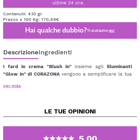
ultime 24 ore.
Contenuti: 4.10 gr
Prezzo x 100 Kg: 170,49€
Hai qualche dubbio?
Ti aiutiamo
qui
Descrizione
Ingredienti
I fard in crema "Blush in"
insieme agli
illuminanti
"Glow in" di CORAZONA
vengono a semplificare la tua
vita di bellezza.
ver más
Grazie al suo formato stick multiuso, puoi utilizzarlo su
guance, occhi e labbra.
La sua texture cremosa si scioglie facilmente e
LE TUE
OPINIONI
velocemente sulla pelle con un paio di tocchi, lasciando
un aspetto succoso che dura intatto per ore.
Le sue dimensioni ridotte sono ideali per trasportarlo
ovunque ti serva, borsa, beauty case, valigia da
5.00