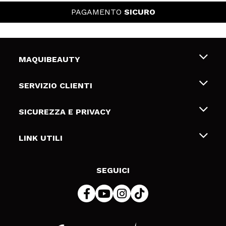
PAGAMENTO
SICURO
MAQUIBEAUTY
Chi siamo
SERVIZIO CLIENTI
Offerte di lavoro
Spedizioni & Resi
SICUREZZA E PRIVACY
Gift Cards
Recesso / Resi
Termini e condizioni
LINK UTILI
Metodi di pagamamento
Informativa sulla privacy
Contattaci
Politica Cookies
SEGUICI
Risoluzione delle controversie online (ODR)