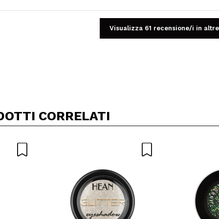
Visualizza 61 recensione/i in altre
Condividi un video o una foto
Il tuo video potrebbe essere il primo. Immaginalo...
DOTTI CORRELATI
5/
to acquisto?
Si
No
A