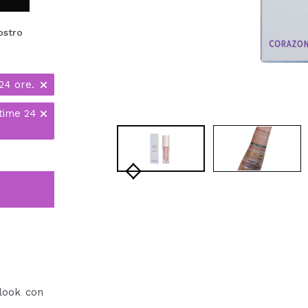
ostro
24 ore.
time 24
 look con