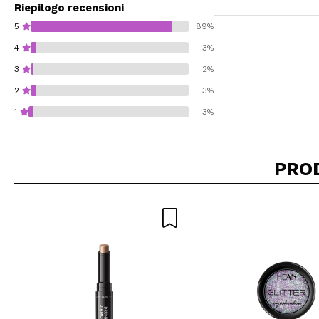
Riepilogo recensioni
5
89%
4
3%
3
2%
2
3%
1
3%
PRO
Consiglieresti ques
INVI