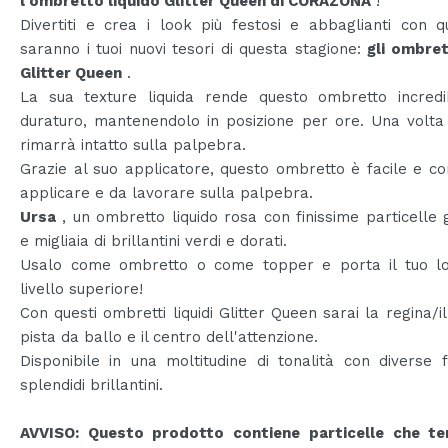
l'ombretto liquido Glitter Queen di CORAZONA
!
Divertiti e crea i look più festosi e abbaglianti con q
saranno i tuoi nuovi tesori di questa stagione:
gli ombrett
Glitter Queen
.
La sua texture liquida rende questo ombretto incredi
duraturo, mantenendolo in posizione per ore. Una volta 
rimarrà intatto sulla palpebra.
Grazie al suo applicatore, questo ombretto è facile e 
applicare e da lavorare sulla palpebra.
Ursa
, un ombretto liquido rosa con finissime particelle g
e migliaia di brillantini verdi e dorati.
Usalo come ombretto o come topper e porta il tuo l
livello superiore!
Con questi ombretti liquidi Glitter Queen sarai la regina/il
pista da ballo e il centro dell'attenzione.
Disponibile in una moltitudine di tonalità con diverse f
splendidi brillantini.
AVVISO: Questo prodotto contiene particelle che t