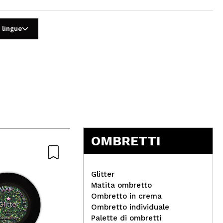
 lingue
5
OMBRETTI
Glitter
Matita ombretto
Ombretto in crema
Ombretto individuale
Hean - Ombretto - Glitter
Hea
Palette di ombretti