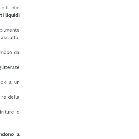
uelli che
i liquidi
bilmente
asciutto,
comodo da
litterate
ook a un
 re della
initure e
endono a