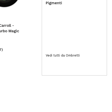
Eyeshadow - Universe
Eye
Pigmenti
arroll -
urbo Magic
7)
(10)
2,99€
2,
Vedi tutti da Ombretti