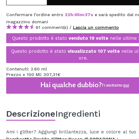
MAQUIFARMA
Confermare l'ordine entro
22
h
:
05
m
:
36
s
e sarà spedito dal n
KOREA ZONE
magazzino
domani
61 comment(s) /
Lascia un commento
TRAVEL SIZE
Questo prodotto è stato
venduto 19 volte
nelle ultime 
NATURE
Questo prodotto è stato
visualizzato 107 volte
nelle ul
ore.
SPECIALE
Contenuti: 2.60 ml
Prezzo x 100 Ml: 307,31€
OUTLET
Hai qualche dubbio?
Ti aiutiamo
qui
SONO TORNATI!
PROSSIMAMENTE
Descrizione
Ingredienti
BLOG
Ami i glitter? Aggiungi brillantezza, luce e colore al tuo