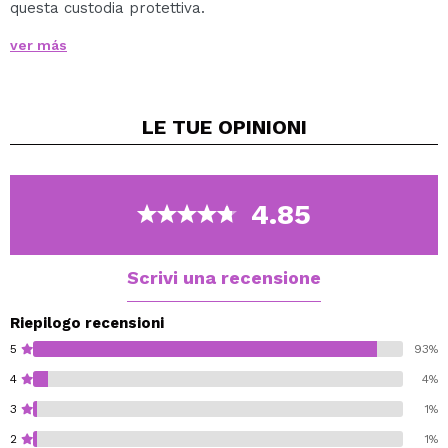
questa custodia protettiva.
Scorri la custodia dal basso verso l'alto per proteggere
ver más
e mantenere i pennelli in perfetto stato.
Contiene 20 custodie di diverse dimensioni.
LE TUE
OPINIONI
4.85
Scrivi una recensione
Riepilogo recensioni
5
93%
4
4%
3
1%
2
1%