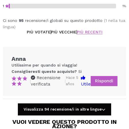
1
1%
Ci sono
95
recensione/i globali su questo prodotto
(1 nella tua
lingua)
PIÙ VOTATE
PIÙ VECCHIE
PIÙ RECENTI
Anna
Utilissime per quando si viaggia!
Consiglieresti questo acquisto?
Si
Recensione
Hace 5
Rispondi
|
|
verificata
Utile
años
Visualizza 94 recensione/i in altre lingue
Condividi un video o una foto
Il tuo video potrebbe essere il primo. Immaginalo...
VUOI VEDERE QUESTO PRODOTTO IN
AZIONE?