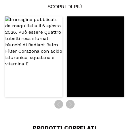
SCOPRI DI PIÙ
Consiglieresti questo acquisto?
Si
No
5/5
INVIA
PRODOTTI CORRELATI