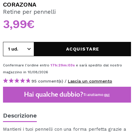
VOGLIO REGISTRARMI
CORAZONA
Retine per pennelli
Creando un account su Maquibeauty.it potrai fare i tuoi
acquisti velocemente, controllare lo stato dei tuoi ordini e
3,99€
consultare le tue operazioni precedenti.
CREARE UN ACCOUNT
ACQUISTARE
Confermare l'ordine entro
17
h
:
29
m
:
03
s
e sarà spedito dal nostro
magazzino
in 10/08/2026
95 comment(s) /
Lascia un commento
Hai qualche dubbio?
Ti aiutiamo
qui
Descrizione
Mantieni i tuoi pennelli con una forma perfetta grazie a