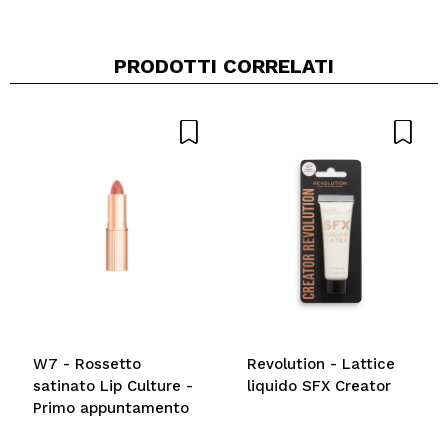
PRODOTTI CORRELATI
Condividi un video o una foto
Il tuo video potrebbe essere il primo. Immaginalo...
Consiglieresti questo acquisto?
Si
No
5/5
INVIA
W7 - Rossetto
Revolution - Lattice
satinato Lip Culture -
liquido SFX Creator
Primo appuntamento