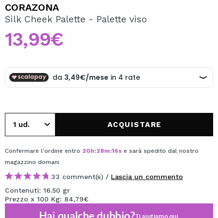
VOGLIO REGISTRARMI
CORAZONA
Silk Cheek Palette - Palette viso
Creando un account su Maquibeauty.it potrai fare i tuoi
acquisti velocemente, controllare lo stato dei tuoi ordini e
13,99€
consultare le tue operazioni precedenti.
CREARE UN ACCOUNT
ACQUISTARE
Confermare l'ordine entro
20
h
:
28
m
:
15
s
e sarà spedito dal nostro
magazzino
domani
33 comment(s) /
Lascia un commento
Contenuti: 16.50 gr
Prezzo x 100 Kg: 84,79€
Hai qualche dubbio?
Ti aiutiamo
qui