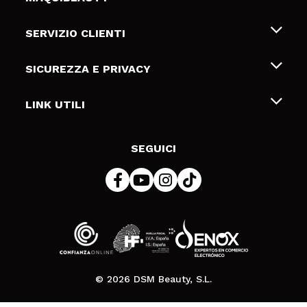
Chi siamo
SERVIZIO CLIENTI
Offerte di lavoro
Spedizioni & Resi
SICUREZZA E PRIVACY
Gift Cards
Recesso / Resi
Termini e condizioni
LINK UTILI
Metodi di pagamamento
Informativa sulla privacy
Contattaci
Politica Cookies
SEGUICI
Risoluzione delle controversie online (ODR)
© 2026 DSM Beauty, S.L.