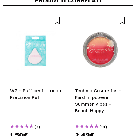
PRODOTTI CORRELATI
Condividi un video o una foto
Il tuo video potrebbe essere il primo. Immaginalo...
Consiglieresti questo acquisto?
Si
No
5/5
INVIA
W7 - Puff per il trucco
Technic Cosmetics -
Precision Puff
Fard in polvere
Summer Vibes -
Beach Happy
(7)
(13)
1,50€
2,49€