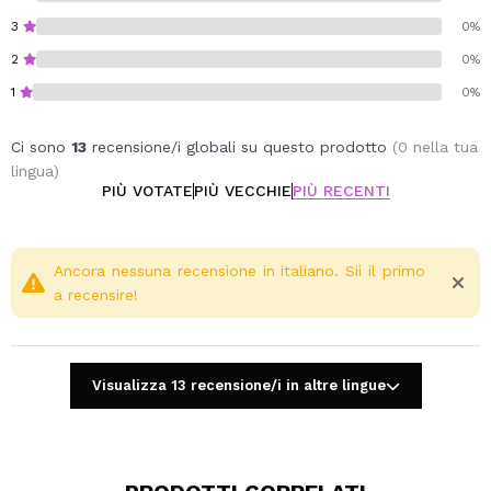
3
0%
2
0%
1
0%
Ci sono
13
recensione/i globali su questo prodotto
(0 nella tua
lingua)
PIÙ VOTATE
PIÙ VECCHIE
PIÙ RECENTI
Ancora nessuna recensione in italiano. Sii il primo
a recensire!
Visualizza 13 recensione/i in altre lingue