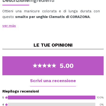
Descrizione
Ingredienti
Ottieni una manicure colorata e di lunga durata con
questo
smalto per unghie Clematis di CORAZONA
.
Con gli smalti Corazona sarai sempre alla moda!
ver más
Un colore ideale per sfoggiare unghie perfette e
originali.
Disponibili in un'ampia gamma di tonalità, scoprile e
LE TUE
OPINIONI
acquistale tutte!
Per ottenere i migliori risultati, usa lo smalto in
combinazione con il top coat e il base coat Corazona e
prenditi cura delle tue unghie con i trattamenti del
5.00
marchio.
Cruelty free.
Scrivi una recensione
Vegan.
Riepilogo recensioni
5
100%
4
0%