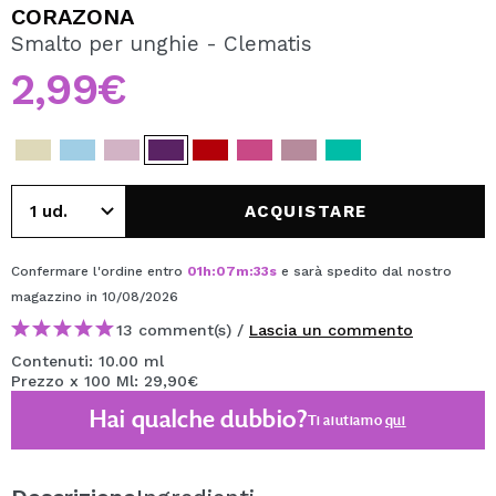
VOGLIO REGISTRARMI
CORAZONA
Smalto per unghie - Clematis
Creando un account su Maquibeauty.it potrai fare i tuoi
acquisti velocemente, controllare lo stato dei tuoi ordini e
2,99€
consultare le tue operazioni precedenti.
CREARE UN ACCOUNT
ACQUISTARE
Confermare l'ordine entro
01
h
:
07
m
:
32
s
e sarà spedito dal nostro
magazzino
in 10/08/2026
13 comment(s) /
Lascia un commento
Contenuti: 10.00 ml
Prezzo x 100 Ml: 29,90€
Hai qualche dubbio?
Ti aiutiamo
qui