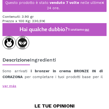
Questo prodotto è stato
venduto 7 volte
nelle ultime
24 ore.
Contenuti: 3.90 gr
Prezzo x 100 Kg: 230,51€
Hai qualche dubbio?
Ti aiutiamo
qui
Descrizione
Ingredienti
Sono arrivati
i bronzer in crema BRONZE IN
di
CORAZONA
per completare i tuoi prodotti base per il
viso insieme a Blush & Glow in.
ver más
Grazie al formato stick multiuso, puoi utilizzarlo sia sul
viso che sugli occhi come ombretto in crema.
Grazie alla sua texture cremosa e fondente, ti
LE TUE
OPINIONI
basteranno un paio di tocchi con il pennello per