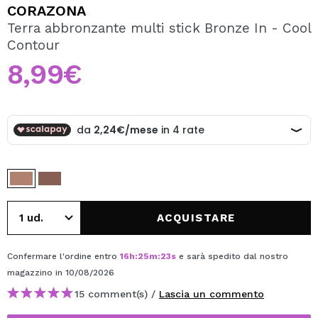
VOGLIO REGISTRARMI
CORAZONA
Terra abbronzante multi stick Bronze In - Cool
Creando un account su Maquibeauty.it potrai fare i tuoi
Contour
acquisti velocemente, controllare lo stato dei tuoi ordini e
consultare le tue operazioni precedenti.
8,99€
CREARE UN ACCOUNT
ACQUISTARE
Confermare l'ordine entro
16
h
:
25
m
:
23
s
e sarà spedito dal nostro
magazzino
in 10/08/2026
15 comment(s) /
Lascia un commento