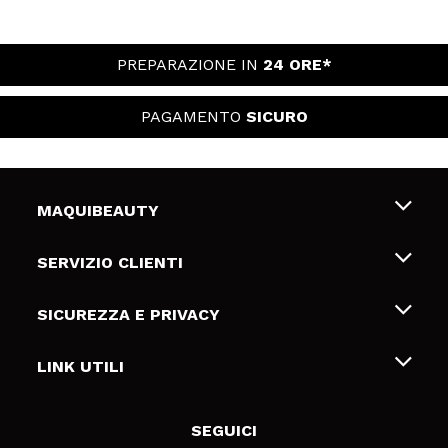
PREPARAZIONE IN
24 ORE*
PAGAMENTO
SICURO
MAQUIBEAUTY
Chi siamo
SERVIZIO CLIENTI
Offerte di lavoro
Spedizioni & Resi
SICUREZZA E PRIVACY
Gift Cards
Recesso / Resi
Termini e condizioni
LINK UTILI
Metodi di pagamamento
Informativa sulla privacy
Contattaci
Politica Cookies
SEGUICI