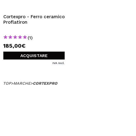
VOGLIO REGISTRARMI
Creando un account su Maquibeauty.it potrai fare i tuoi
Cortexpro - Ferro ceramico
acquisti velocemente, controllare lo stato dei tuoi ordini e
Proflatiron
consultare le tue operazioni precedenti.
(1)
185,00€
CREARE UN ACCOUNT
ACQUISTARE
IVA Incl.
TOP
>
MARCHE
>
CORTEXPRO