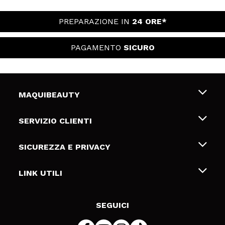
PREPARAZIONE IN
24 ORE*
PAGAMENTO
SICURO
MAQUIBEAUTY
Chi siamo
SERVIZIO CLIENTI
Offerte di lavoro
Spedizioni & Resi
SICUREZZA E PRIVACY
Gift Cards
Recesso / Resi
Termini e condizioni
LINK UTILI
Metodi di pagamamento
Informativa sulla privacy
Contattaci
Politica Cookies
SEGUICI
Risoluzione delle controversie online (ODR)