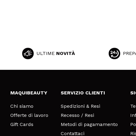
ULTIME
NOVITÀ
PREP
MAQUIBEAUTY
SERVIZIO CLIENTI
S
Chi siamo
Spedizioni & Resi
Te
Offerte di lavoro
Recesso / Resi
In
Gift Cards
Metodi di pagamamento
Po
Contattaci
Ri