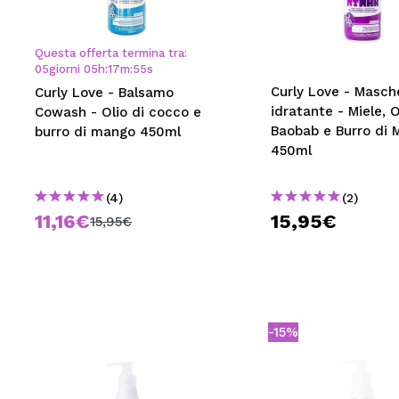
MAQUIFARMA
KOREA ZONE
Questa offerta termina tra:
05
giorni
05
h
:
17
m
:
54
s
TRAVEL SIZE
Curly Love - Masch
Curly Love - Balsamo
idratante - Miele, O
Cowash - Olio di cocco e
NATURE
Baobab e Burro di 
burro di mango 450ml
450ml
SPECIALE
(4)
(2)
OUTLET
11,16€
15,95€
15,95€
SONO TORNATI!
PROSSIMAMENTE
BLOG
-15%