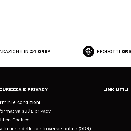
ARAZIONE IN
24 ORE*
PRODOTTI
ORI
ICUREZZA E PRIVACY
LINK UTILI
rmini e condizioni
formativa sulla privacy
litica Cookies
soluzione delle controversie online (ODR)