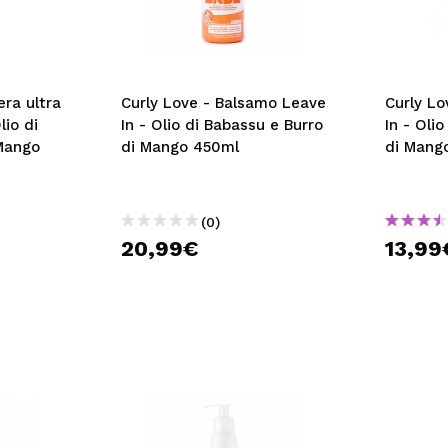
era ultra
Curly Love - Balsamo Leave
Curly L
lio di
In - Olio di Babassu e Burro
In - Oli
Mango
di Mango 450ml
di Mang
(0)
20,99€
13,99