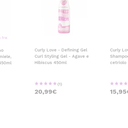
 tra:
Curly Love - Defining Gel
Curly Lo
mo
Curl Styling Gel - Agave e
Shampoo
miele,
Hibiscus 450ml
cetriolo
450ml
(1)
20,99€
15,95