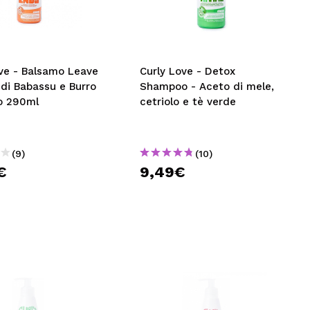
CREARE UN ACCOUNT
ove - Balsamo Leave
Curly Love - Detox
o di Babassu e Burro
Shampoo - Aceto di mele,
o 290ml
cetriolo e tè verde
(9)
(10)
€
9,49€