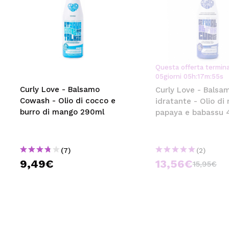
Questa offerta termina
05
giorni
05
h
:
17
m
:
54
s
Curly Love - Balsamo
Curly Love - Balsa
Cowash - Olio di cocco e
idratante - Olio di 
burro di mango 290ml
papaya e babassu 
(7)
(2)
9,49€
13,56€
15,95€