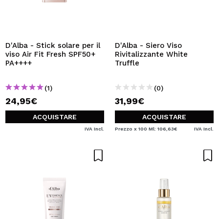
D'Alba - Stick solare per il
D'Alba - Siero Viso
viso Air Fit Fresh SPF50+
Rivitalizzante White
PA++++
Truffle
(1)
(0)
24,95€
31,99€
ACQUISTARE
ACQUISTARE
IVA Incl.
Prezzo x 100 Ml: 106,63€
IVA Incl.