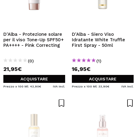
D'Alba - Protezione solare
D'Alba - Siero Viso
per il viso Tone-Up SPF50+
Idratante White Truffle
PA++++ - Pink Correcting
First Spray - 50ml
(0)
(1)
21,95€
16,95€
ACQUISTARE
ACQUISTARE
Prezzo x 100 Ml: 43,90€
IVA Incl.
Prezzo x 100 Ml: 33,90€
IVA Incl.