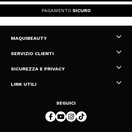
PAGAMENTO
SICURO
MAQUIBEAUTY
Chi siamo
SERVIZIO CLIENTI
Offerte di lavoro
Spedizioni & Resi
SICUREZZA E PRIVACY
Gift Cards
Recesso / Resi
Termini e condizioni
LINK UTILI
Metodi di pagamamento
Informativa sulla privacy
Contattaci
Politica Cookies
SEGUICI
Risoluzione delle controversie online (ODR)