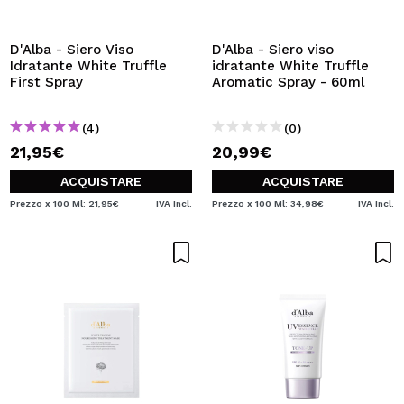
VOGLIO REGISTRARMI
Creando un account su Maquibeauty.it potrai fare i tuoi
D'Alba - Siero Viso
D'Alba - Siero viso
acquisti velocemente, controllare lo stato dei tuoi ordini e
Idratante White Truffle
idratante White Truffle
consultare le tue operazioni precedenti.
First Spray
Aromatic Spray - 60ml
(4)
(0)
CREARE UN ACCOUNT
21,95€
20,99€
ACQUISTARE
ACQUISTARE
Prezzo x 100 Ml: 21,95€
IVA Incl.
Prezzo x 100 Ml: 34,98€
IVA Incl.