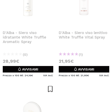
D'Alba - Siero viso
D'Alba - Siero viso lenitivo
idratante White Truffle
White Truffle Vital Spray
Aromatic Spray
(0)
(1)
28,99€
21,95€
AVVISAMI
AVVISAMI
Prezzo x 100 Ml: 24,16€
IVA Incl.
Prezzo x 100 Ml: 21,95€
IVA Incl.