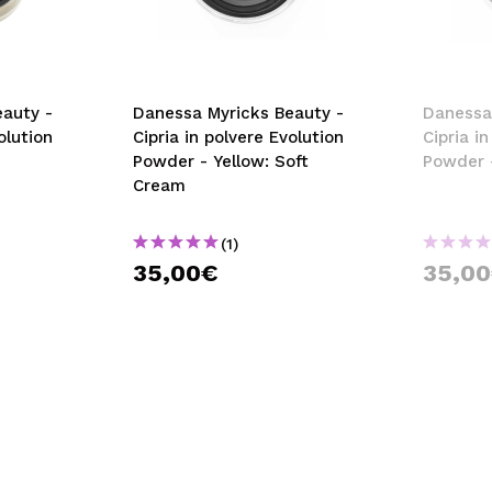
auty -
Danessa Myricks Beauty -
Danessa
olution
Cipria in polvere Evolution
Cipria i
Powder - Yellow: Soft
Powder -
Cream
(1)
35,00€
35,0