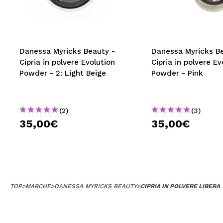
MAQUIFARMA
KOREA ZONE
TRAVEL SIZE
Danessa Myricks Beauty -
Danessa Myricks Be
Cipria in polvere Evolution
Cipria in polvere Ev
NATURE
Powder - 2: Light Beige
Powder - Pink
SPECIALE
(2)
(3)
OUTLET
35,00€
35,00€
SONO TORNATI!
PROSSIMAMENTE
BLOG
TOP
>
MARCHE
>
DANESSA MYRICKS BEAUTY
>
CIPRIA IN POLVERE LIBERA