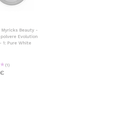
CREARE UN ACCOUNT
 Myricks Beauty -
n polvere Evolution
 1: Pure White
(1)
0€