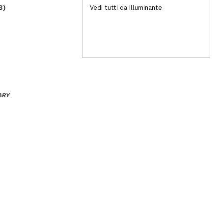
3)
(4)
Vedi tutti da Illuminante
4,99€
11
ARY