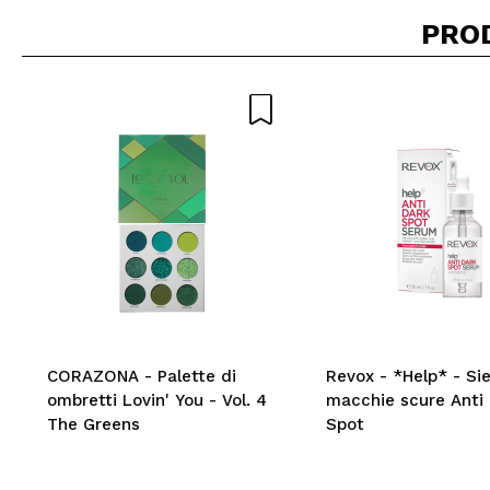
PRO
Consiglieresti ques
INVI
CORAZONA - Palette di
Revox - *Help* - Si
ombretti Lovin' You - Vol. 4
macchie scure Anti
The Greens
Spot