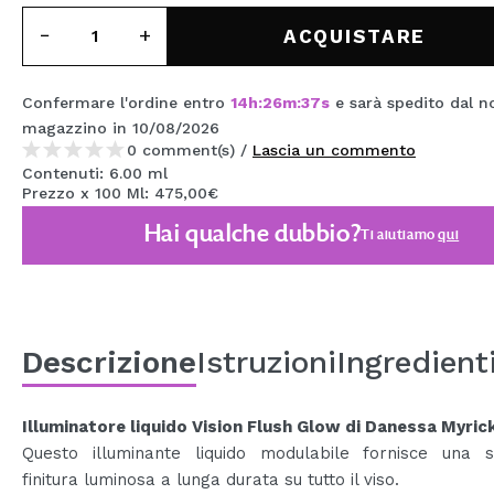
MAQUIFARMA
ACQUISTARE
KOREA ZONE
Confermare l'ordine entro
14
h
:
26
m
:
37
s
e sarà spedito dal n
TRAVEL SIZE
magazzino
in 10/08/2026
NATURE
0 comment(s) /
Lascia un commento
Contenuti: 6.00 ml
Prezzo x 100 Ml: 475,00€
SPECIALE
Hai qualche dubbio?
Ti aiutiamo
qui
OUTLET
SONO TORNATI!
PROSSIMAMENTE
Descrizione
Istruzioni
Ingredient
BLOG
Illuminatore liquido Vision Flush Glow di Danessa Myric
Questo illuminante liquido modulabile fornisce una s
finitura luminosa a lunga durata su tutto il viso.