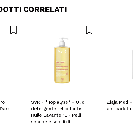
Il tuo video potrebbe essere il primo. Immaginalo...
DOTTI CORRELATI
5/
to acquisto?
Si
No
A
ero
SVR - *Topialyse* - Olio
Ziaja Med 
 Dark
detergente relipidante
anticaduta 
Huile Lavante 1L - Pelli
secche e sensibili