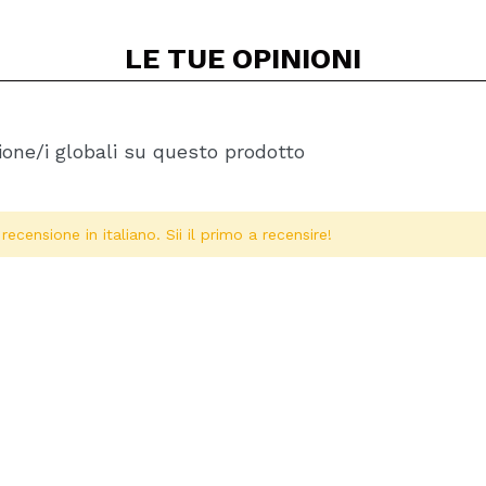
LE TUE
OPINIONI
one/i globali su questo prodotto
ecensione in italiano. Sii il primo a recensire!
Condividi un video o una foto