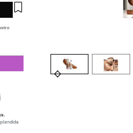
ostro
i
ks.
plendida