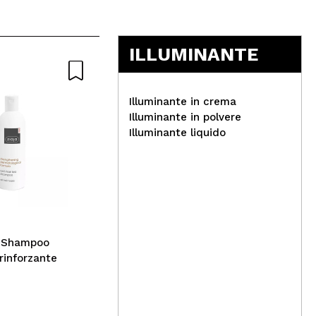
5
ILLUMINANTE
Naturale
Illuminante in crema
Illuminante in polvere
Illuminante liquido
Holify - Shampoo
normalizzante per capelli
Sch
grassi
Spr
Shi
- Shampoo
rinforzante