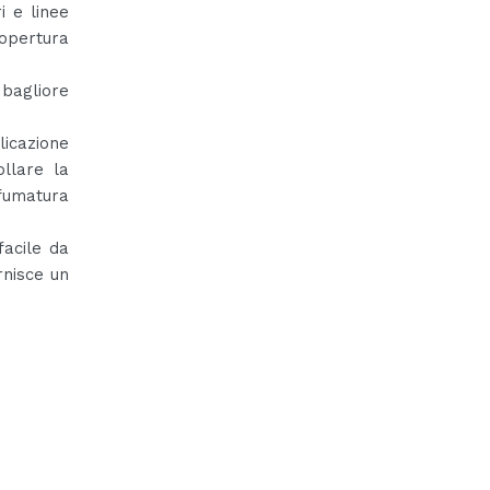
i e linee
copertura
bagliore
icazione
llare la
sfumatura
facile da
rnisce un