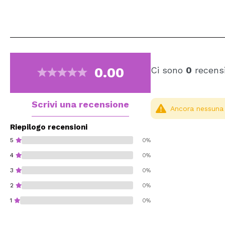
0.00
Ci sono
0
recensi
Scrivi una recensione
Ancora nessuna r
Riepilogo recensioni
5
0%
4
0%
3
0%
2
0%
1
0%