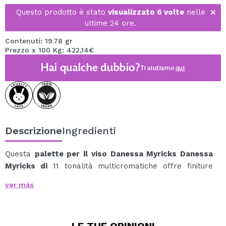
Questo prodotto è stato
visualizzato 6 volte
nelle
ultime 24 ore.
Contenuti: 19.78 gr
Prezzo x 100 Kg: 422,14€
Hai qualche dubbio?
Ti aiutiamo
qui
Descrizione
Ingredienti
Questa
palette per il viso Danessa Myricks Danessa
Myricks di
11 tonalità multicromatiche offre finiture
versatili progettate per tutti i tipi di pelle.
ver más
Con 4 finiture uniche, è ideale per creare look vivaci ed
espressivi, celebrando la diversità e l'amore in tutte le
sue forme.