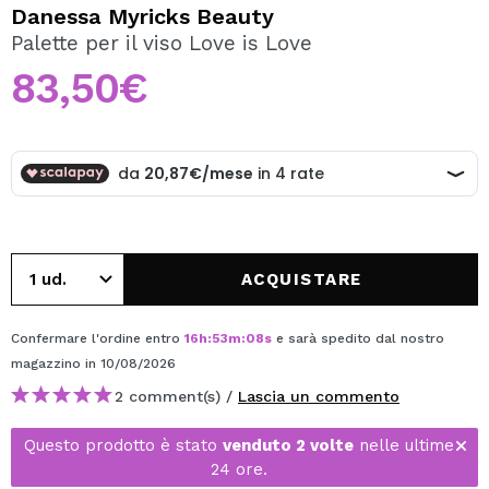
VOGLIO REGISTRARMI
Danessa Myricks Beauty
Palette per il viso Love is Love
Creando un account su Maquibeauty.it potrai fare i tuoi
acquisti velocemente, controllare lo stato dei tuoi ordini e
83,50€
consultare le tue operazioni precedenti.
CREARE UN ACCOUNT
ACQUISTARE
Confermare l'ordine entro
16
h
:
53
m
:
08
s
e sarà spedito dal nostro
magazzino
in 10/08/2026
2 comment(s) /
Lascia un commento
Questo prodotto è stato
venduto 2 volte
nelle ultime
24 ore.