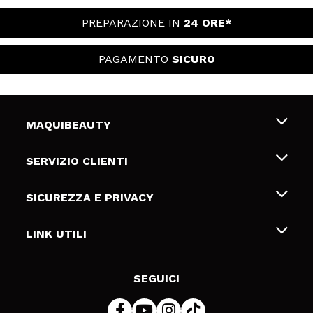
PREPARAZIONE IN
24 ORE*
PAGAMENTO
SICURO
MAQUIBEAUTY
Chi siamo
SERVIZIO CLIENTI
Offerte di lavoro
Spedizioni & Resi
SICUREZZA E PRIVACY
Gift Cards
Recesso / Resi
Termini e condizioni
LINK UTILI
Metodi di pagamamento
Informativa sulla privacy
Contattaci
Politica Cookies
SEGUICI
Risoluzione delle controversie online (ODR)