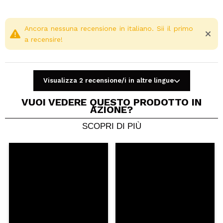
Ancora nessuna recensione in italiano. Sii il primo
a recensire!
Visualizza 2 recensione/i in altre lingue
VUOI VEDERE QUESTO PRODOTTO IN
AZIONE?
SCOPRI DI PIÙ
Condividi un video o una foto
Il tuo video potrebbe essere il primo. Immaginalo...
Consiglieresti questo acquisto?
Si
No
5/5
INVIA