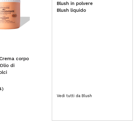
Blush in polvere
Blush liquido
Constance Carroll -
Ombretto Turbo Magic - 51
Nat
nat
e z
fort
 Crema corpo
Olio di
lci
4)
(28)
4,99€
6,
Vedi tutti da Blush