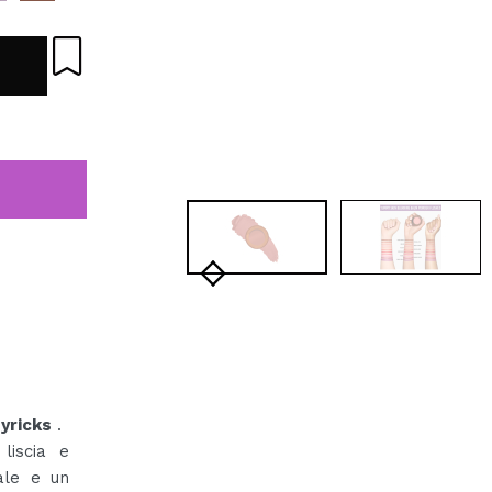
yricks
.
liscia e
ale e un