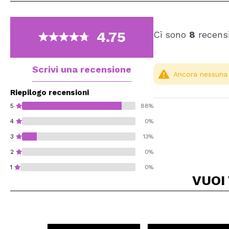
4.75
Ci sono
8
recensi
Scrivi una recensione
Ancora nessuna r
Riepilogo recensioni
5
88%
4
0%
3
13%
2
0%
1
0%
VUOI
Consiglieresti ques