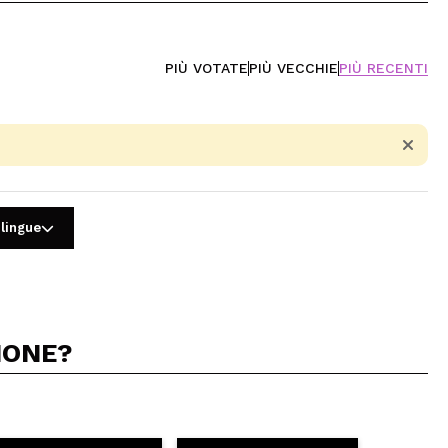
PIÙ VOTATE
PIÙ VECCHIE
PIÙ RECENTI
 lingue
IONE?
5