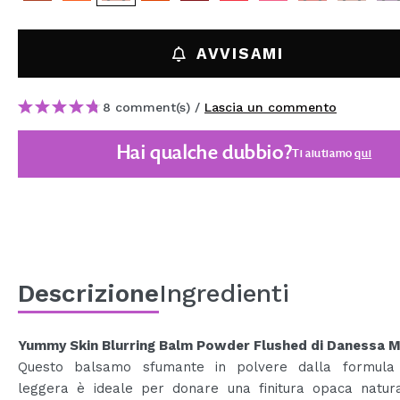
MAQUIFARMA
KOREA ZONE
AVVISAMI
TRAVEL SIZE
8 comment(s) /
Lascia un commento
NATURE
Hai qualche dubbio?
Ti aiutiamo
qui
SPECIALE
OUTLET
SONO TORNATI!
PROSSIMAMENTE
Descrizione
Ingredienti
BLOG
Yummy Skin Blurring Balm Powder Flushed di Danessa M
Questo balsamo sfumante in polvere dalla formula 
leggera è ideale per donare una finitura opaca natur