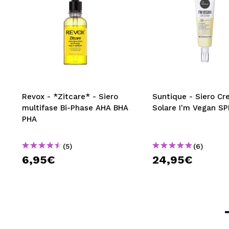
Revox - *Zitcare* - Siero
Suntique - Siero C
multifase Bi-Phase AHA BHA
Solare I'm Vegan S
PHA
(5)
(6)
6,95€
24,95€