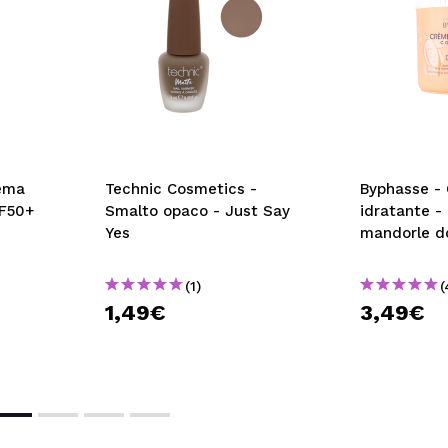
rema
Technic Cosmetics -
Byphasse -
PF50+
Smalto opaco - Just Say
idratante - 
Yes
mandorle do
(1)
(
1,49€
3,49€