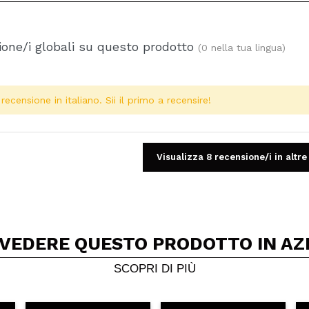
one/i globali su questo prodotto
(0 nella tua lingua)
ecensione in italiano. Sii il primo a recensire!
Visualizza 8 recensione/i in altre
 VEDERE QUESTO PRODOTTO IN AZ
Condividi un video o una foto
Il tuo video potrebbe essere il primo. Immaginalo...
SCOPRI DI PIÙ
5/
to acquisto?
Si
No