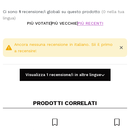
Ci sono
1
recensione/i globali su questo prodotto
(0 nella tua
lingua)
PIÙ VOTATE
PIÙ VECCHIE
PIÙ RECENTI
Ancora nessuna recensione in italiano. Sii il primo
a recensire!
Visualizza 1 recensione/i in altre lingue
PRODOTTI CORRELATI
Condividi un video o una foto
Il tuo video potrebbe essere il primo. Immaginalo...
Consiglieresti questo acquisto?
Si
No