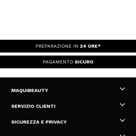
PREPARAZIONE IN
24 ORE*
PAGAMENTO
SICURO
MAQUIBEAUTY
Chi siamo
SERVIZIO CLIENTI
Offerte di lavoro
Spedizioni & Resi
SICUREZZA E PRIVACY
Gift Cards
Recesso / Resi
Termini e condizioni