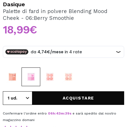
VOGLIO REGISTRARMI
Dasique
Palette di fard in polvere Blending Mood
Creando un account su Maquibeauty.it potrai fare i tuoi
Cheek - 06:Berry Smoothie
acquisti velocemente, controllare lo stato dei tuoi ordini e
consultare le tue operazioni precedenti.
18,99€
CREARE UN ACCOUNT
ACQUISTARE
Confermare l'ordine entro
06
h
:
43
m
:
39
s
e sarà spedito dal nostro
magazzino
domani