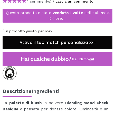
1 comment(s) /
Lascia un commento
Questo prodotto è stato
venduto 1 volte
nelle ultime
24 ore.
È il prodotto giusto per me?
Attiva il tuo match personalizzato ›
Hai qualche dubbio?
Ti aiutiamo
qui
Descrizione
Ingredienti
La
palette di blush
in polvere
Blending Mood Cheek
Dasique
è pensata per donare colore, luminosità e un