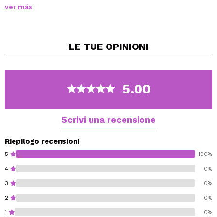
finish uniforme alle guance.
ver más
Il suo formato versatile permette di adattare l'intensità
del fard al risultato desiderato, da un effetto delicato a
un look più definito.
LE TUE
OPINIONI
Le sue polveri fini e dalla texture setosa si fondono
facilmente con la pelle, garantendo un'applicazione
liscia e uniforme senza macchie.
La sua formula favorisce una buona adesione,
5.00
mantenendo il colore stabile per ore senza
appesantire.
Scrivi una recensione
Riepilogo recensioni
5
100%
4
0%
3
0%
2
0%
1
0%