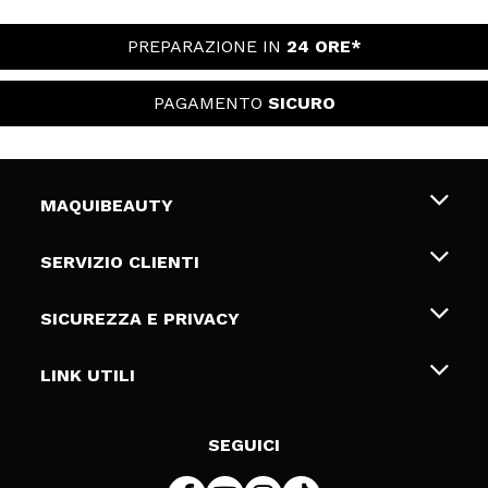
PREPARAZIONE IN
24 ORE*
PAGAMENTO
SICURO
MAQUIBEAUTY
Chi siamo
SERVIZIO CLIENTI
Offerte di lavoro
Spedizioni & Resi
SICUREZZA E PRIVACY
Gift Cards
Recesso / Resi
Termini e condizioni
LINK UTILI
Metodi di pagamamento
Informativa sulla privacy
Contattaci
Politica Cookies
SEGUICI
Risoluzione delle controversie online (ODR)