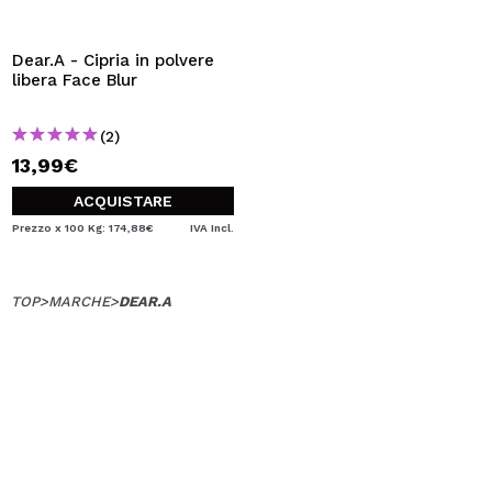
VOGLIO REGISTRARMI
Creando un account su Maquibeauty.it potrai fare i tuoi
Dear.A - Cipria in polvere
acquisti velocemente, controllare lo stato dei tuoi ordini e
libera Face Blur
consultare le tue operazioni precedenti.
(2)
13,99€
CREARE UN ACCOUNT
ACQUISTARE
Prezzo x 100 Kg: 174,88€
IVA Incl.
TOP
>
MARCHE
>
DEAR.A