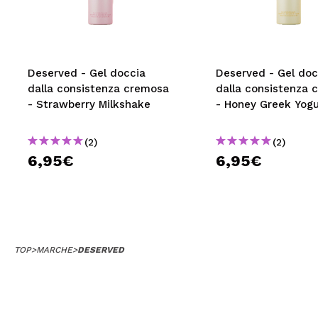
MAQUIFARMA
KOREA ZONE
TRAVEL SIZE
Deserved - Gel doccia
Deserved - Gel doc
dalla consistenza cremosa
dalla consistenza 
NATURE
- Strawberry Milkshake
- Honey Greek Yogu
(2)
(2)
SPECIALE
6,95€
6,95€
OUTLET
SONO TORNATI!
PROSSIMAMENTE
TOP
>
MARCHE
>
DESERVED
BLOG