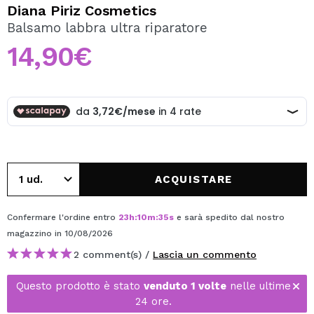
VOGLIO REGISTRARMI
Diana Piriz Cosmetics
Balsamo labbra ultra riparatore
Creando un account su Maquibeauty.it potrai fare i tuoi
acquisti velocemente, controllare lo stato dei tuoi ordini e
14,90€
consultare le tue operazioni precedenti.
CREARE UN ACCOUNT
ACQUISTARE
Confermare l'ordine entro
23
h
:
10
m
:
35
s
e sarà spedito dal nostro
magazzino
in 10/08/2026
2 comment(s) /
Lascia un commento
Questo prodotto è stato
venduto 1 volte
nelle ultime
24 ore.