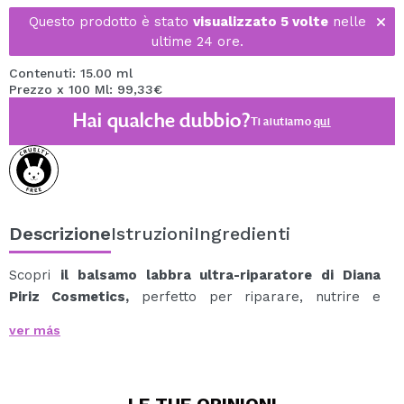
Questo prodotto è stato
visualizzato 5 volte
nelle
ultime 24 ore.
Contenuti: 15.00 ml
Prezzo x 100 Ml: 99,33€
Hai qualche dubbio?
Ti aiutiamo
qui
Descrizione
Istruzioni
Ingredienti
Scopri
il balsamo labbra ultra-riparatore di Diana
Piriz Cosmetics,
perfetto per riparare, nutrire e
proteggere le tue labbra.
ver más
La sua formula cremosa e fluida si stende facilmente,
donando sollievo immediato, idratazione duratura e una
luminosità naturale che rende la pelle immediatamente