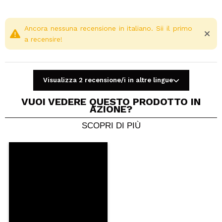
Ancora nessuna recensione in italiano. Sii il primo
a recensire!
Visualizza 2 recensione/i in altre lingue
VUOI VEDERE QUESTO PRODOTTO IN
AZIONE?
SCOPRI DI PIÙ
Condividi un video o una foto
Il tuo video potrebbe essere il primo. Immaginalo...
Consiglieresti questo acquisto?
Si
No
5/5
INVIA