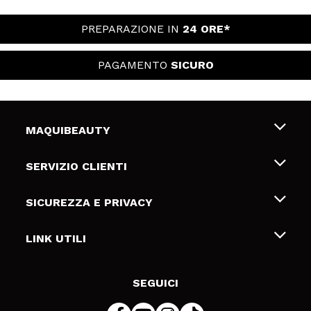
PREPARAZIONE IN
24 ORE*
PAGAMENTO
SICURO
MAQUIBEAUTY
Chi siamo
SERVIZIO CLIENTI
Offerte di lavoro
Spedizioni & Resi
SICUREZZA E PRIVACY
Gift Cards
Recesso / Resi
Termini e condizioni
LINK UTILI
Metodi di pagamamento
Informativa sulla privacy
Contattaci
Politica Cookies
SEGUICI
Risoluzione delle controversie online (ODR)