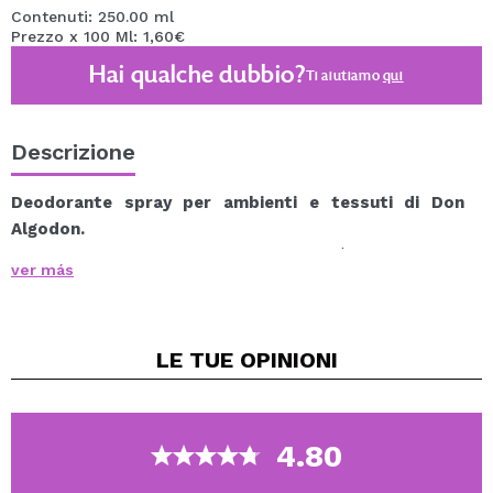
Contenuti: 250.00 ml
Prezzo x 100 Ml: 1,60€
Hai qualche dubbio?
Ti aiutiamo
qui
Descrizione
Deodorante spray per ambienti e tessuti di Don
Algodon.
Il deodorante spray Don Algodon è una nebbia
ver más
rinfrescante perfetta per rinnovare l'ambiente.
Può essere utilizzato sui tessuti, non macchia e assorbe
gli odori.
LE TUE
OPINIONI
Ideale da spruzzare su lenzuola, asciugamani,
indumenti o qualsiasi altro tessuto.
Descrizione olfattiva:
Testa: mandarino, limone e neroli.
4.80
Corpo: gelsomino, mughetto e rosa.