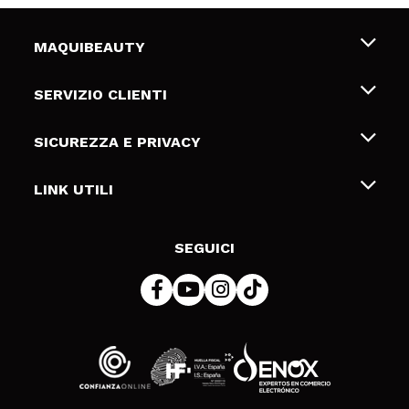
MAQUIBEAUTY
Chi siamo
SERVIZIO CLIENTI
Offerte di lavoro
Spedizioni & Resi
SICUREZZA E PRIVACY
Gift Cards
Recesso / Resi
Termini e condizioni
LINK UTILI
Metodi di pagamamento
Informativa sulla privacy
Contattaci
Politica Cookies
SEGUICI
Risoluzione delle controversie online (ODR)