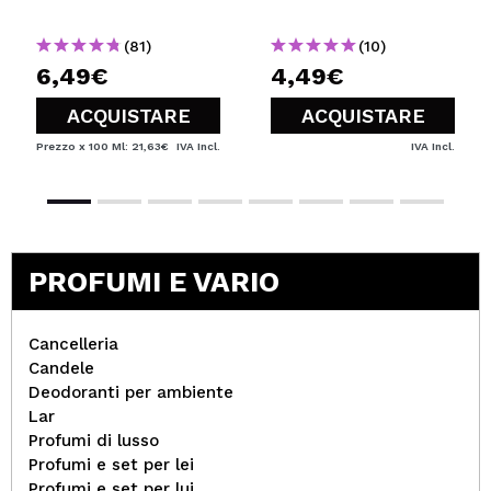
pelle grassa
tendenza acneica
(81)
(10)
6,49€
4,49€
ACQUISTARE
ACQUISTARE
Prezzo x 100 Ml: 21,63€
IVA Incl.
IVA Incl.
PROFUMI E VARIO
Cancelleria
Candele
Deodoranti per ambiente
Lar
Profumi di lusso
Profumi e set per lei
Profumi e set per lui