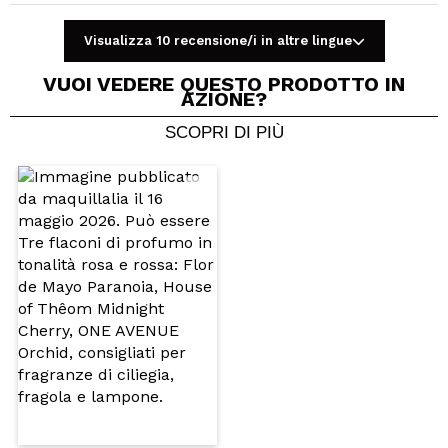
Visualizza 10 recensione/i in altre lingue
VUOI VEDERE QUESTO PRODOTTO IN
AZIONE?
SCOPRI DI PIÙ
Condividi un video o una foto
Il tuo video potrebbe essere il primo. Immaginalo...
Consiglieresti questo acquisto?
Si
No
5/5
INVIA