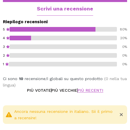
Base: cedro e muschio.
Scrivi una recensione
Riepilogo recensioni
5
80%
4
20%
3
0%
2
0%
1
0%
Ci sono
10
recensione/i globali su questo prodotto
(0 nella tua
lingua)
PIÙ VOTATE
PIÙ VECCHIE
PIÙ RECENTI
Ancora nessuna recensione in italiano. Sii il primo
a recensire!