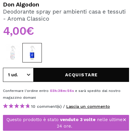
VOGLIO REGISTRARMI
Don Algodon
Deodorante spray per ambienti casa e tessuti
Creando un account su Maquibeauty.it potrai fare i tuoi
- Aroma Classico
acquisti velocemente, controllare lo stato dei tuoi ordini e
consultare le tue operazioni precedenti.
4,00€
CREARE UN ACCOUNT
ACQUISTARE
Confermare l'ordine entro
03
h
:
38
m
:
55
s
e sarà spedito dal nostro
magazzino
domani
10 comment(s) /
Lascia un commento
Questo prodotto è stato
venduto 3 volte
nelle ultime
24 ore.