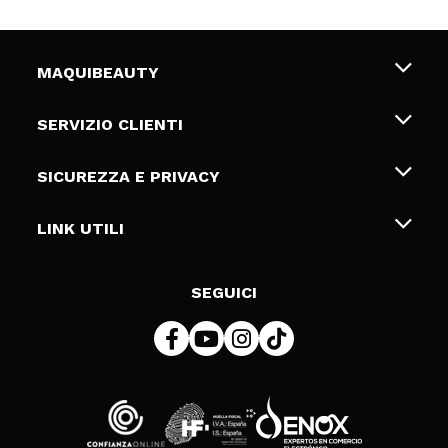
MAQUIBEAUTY
Chi siamo
SERVIZIO CLIENTI
Offerte di lavoro
Spedizioni & Resi
SICUREZZA E PRIVACY
Gift Cards
Recesso / Resi
Termini e condizioni
LINK UTILI
Metodi di pagamamento
Informativa sulla privacy
Contattaci
Politica Cookies
SEGUICI
Risoluzione delle controversie online (ODR)