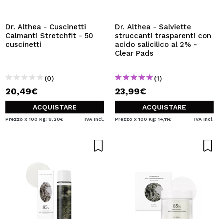
VOGLIO REGISTRARMI
Creando un account su Maquibeauty.it potrai fare i tuoi
Dr. Althea - Cuscinetti
Dr. Althea - Salviette
acquisti velocemente, controllare lo stato dei tuoi ordini e
Calmanti Stretchfit - 50
struccanti trasparenti con
consultare le tue operazioni precedenti.
cuscinetti
acido salicilico al 2% -
Clear Pads
CREARE UN ACCOUNT
(0)
(1)
20,49€
23,99€
ACQUISTARE
ACQUISTARE
Prezzo x 100 Kg: 8,20€
IVA Incl.
Prezzo x 100 Kg: 14,11€
IVA Incl.