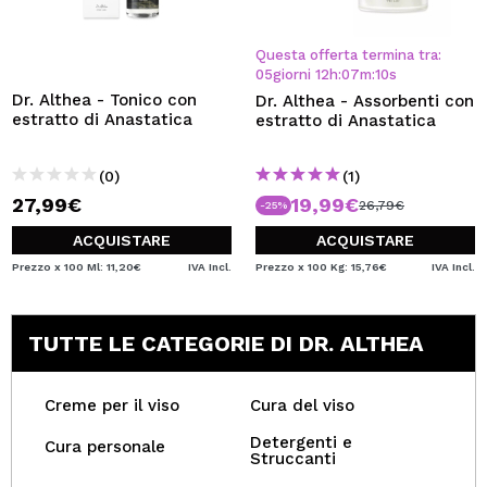
Questa offerta termina tra:
05
giorni
12
h
:
07
m
:
10
s
Dr. Althea - Tonico con
Dr. Althea - Assorbenti con
estratto di Anastatica
estratto di Anastatica
(0)
(1)
27,99€
19,99€
26,79€
-25%
ACQUISTARE
ACQUISTARE
Prezzo x 100 Ml: 11,20€
IVA Incl.
Prezzo x 100 Kg: 15,76€
IVA Incl.
TUTTE LE CATEGORIE DI DR. ALTHEA
Creme per il viso
Cura del viso
Detergenti e
Cura personale
Struccanti