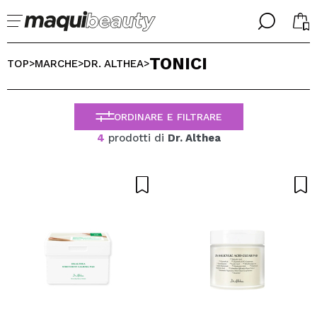
╳
╳
TONICI
SELEZIONA LA TUA LINGUA
TOP
MARCHE
DR. ALTHEA
>
>
>
Sono già #maquilover, ho un account
BENVENUTO!
ITALIANO
ESPAÑOL
ORDINARE E FILTRARE
ENGLISH
4
prodotti di
Dr. Althea
FRANCES
ALEMAN
PORTUGUESE
Ha dimenticato la password?
Non ho un account qui