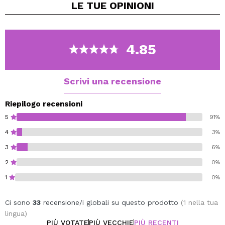
LE TUE
OPINIONI
per diventare appiccicosa e fornire una presa salda e
duratura.
In un tubo con applicatore in silicone per
4.85
un'applicazione facile, controllata e precisa, questa
formula versatile offre facilmente risultati professionali
che durano tutto il giorno.
Scrivi una recensione
Senza formaldeide, parabeni o solfati.
Trasparente una volta asciutto.
Riepilogo recensioni
5
91%
4
3%
3
6%
2
0%
1
0%
Ci sono
33
recensione/i globali su questo prodotto
(1 nella tua
lingua)
PIÙ VOTATE
PIÙ VECCHIE
PIÙ RECENTI