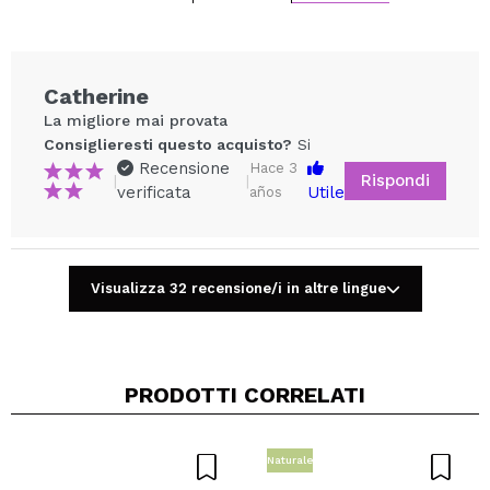
Catherine
La migliore mai provata
Consiglieresti questo acquisto?
Si
Recensione
Hace 3
Rispondi
|
|
verificata
Utile
años
Visualizza 32 recensione/i in altre lingue
Condividi un video o una foto
Il tuo video potrebbe essere il primo. Immaginalo...
PRODOTTI CORRELATI
Consiglieresti questo acquisto?
Si
No
5/5
Naturale
INVIA