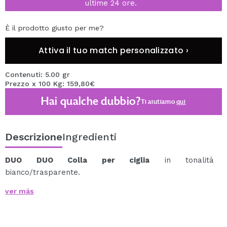
ultime 24 ore.
È il prodotto giusto per me?
Attiva il tuo match personalizzato ›
Contenuti: 5.00 gr
Prezzo x 100 Kg: 159,80€
Hai qualche dubbio?
Ti aiutiamo
qui
Descrizione
Ingredienti
DUO DUO Colla per ciglia
in tonalità
bianco/trasparente.
Una colla che fornisce un fissaggio deciso e duraturo
ver más
alle tue ciglia finte preferite, in soli 5 secondi.
Questo adesivo veloce per ciglia finte ha una formula
impermeabile e priva di lattice che impiega 2-5 secondi