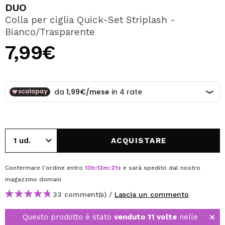
VOGLIO REGISTRARMI
DUO
Colla per ciglia Quick-Set Striplash -
Creando un account su Maquibeauty.it potrai fare i tuoi
Bianco/Trasparente
acquisti velocemente, controllare lo stato dei tuoi ordini e
consultare le tue operazioni precedenti.
7,99€
CREARE UN ACCOUNT
ACQUISTARE
Confermare l'ordine entro
13
h
:
13
m
:
21
s
e sarà spedito dal nostro
magazzino
domani
33 comment(s) /
Lascia un commento
Questo prodotto è stato
venduto 11 volte
nelle