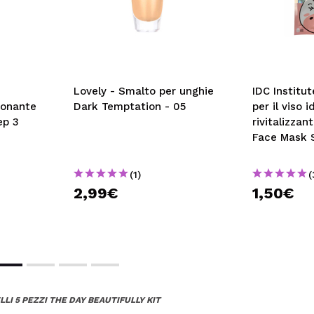
Lovely - Smalto per unghie
IDC Institu
ionante
Dark Temptation - 05
per il viso 
ep 3
rivitalizza
Face Mask S
Unicorno
(1)
(
2,99€
1,50€
LI 5 PEZZI THE DAY BEAUTIFULLY KIT