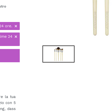
stro
24 ore.
time 24
re la tua
zio con 5
ung, dass