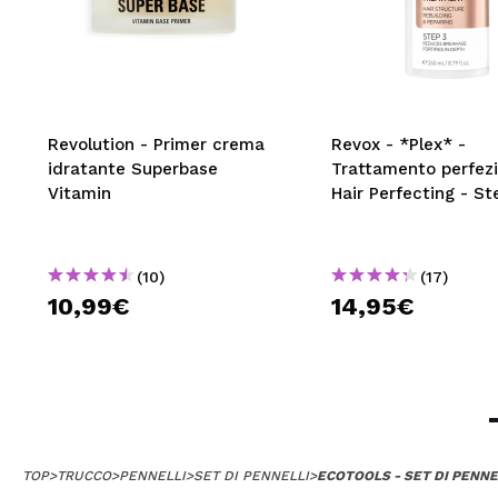
Revolution - Primer crema
Revox - *Plex* -
idratante Superbase
Trattamento perfez
Vitamin
Hair Perfecting - St
(10)
(17)
10,99€
14,95€
TOP
>
TRUCCO
>
PENNELLI
>
SET DI PENNELLI
>
ECOTOOLS - SET DI PENNEL