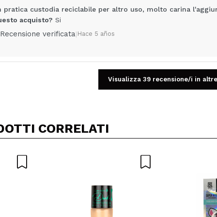
n pratica custodia reciclabile per altro uso, molto carina l'aggiu
uesto acquisto?
Si
Recensione verificata
|
Hace 5 años
Visualizza 39 recensione/i in altre
Condividi un video o una foto
Il tuo video potrebbe essere il primo. Immaginalo...
DOTTI CORRELATI
5/
to acquisto?
Si
No
A