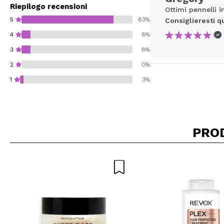
Riepilogo recensioni
Ottimi pennelli i
5
83%
Consiglieresti q
|
4
8%
3
8%
2
0%
1
3%
PRO
Consiglieresti ques
INVI