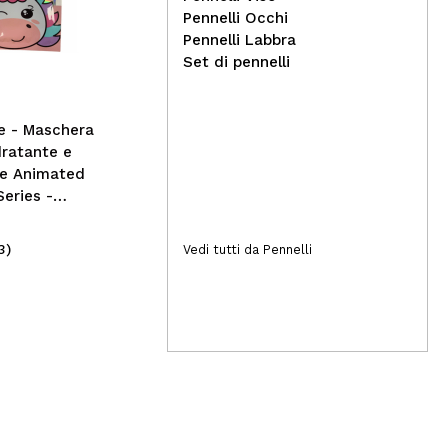
Saigu Cosmetics -
Pennelli Occhi
Abbronzante in crema -
Rev
Pennelli Labbra
Greta
liq
Set di pennelli
Sup
Sti
te - Maschera
idratante e
nte Animated
eries -
3)
(27)
Vedi tutti da Pennelli
30,00€
8,