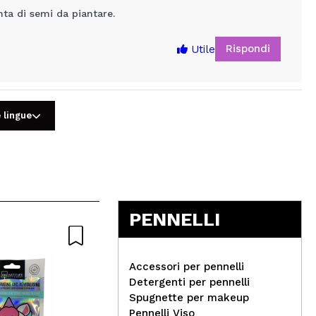
nta di semi da piantare.
Rispondi
Utile
 lingue
5
PENNELLI
Naturale
Accessori per pennelli
Detergenti per pennelli
Spugnette per makeup
Pennelli Viso