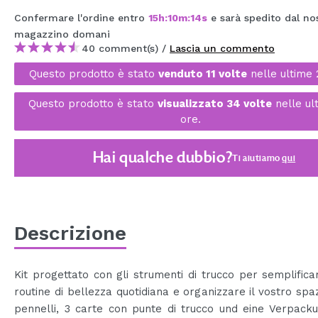
MAQUIFARMA
Confermare l'ordine entro
15
h
:
10
m
:
14
s
e sarà spedito dal no
magazzino
domani
KOREA ZONE
40 comment(s) /
Lascia un commento
TRAVEL SIZE
Questo prodotto è stato
venduto 11 volte
nelle ultime 
NATURE
Questo prodotto è stato
visualizzato 34 volte
nelle ul
ore.
SPECIALE
Hai qualche dubbio?
Ti aiutiamo
qui
OUTLET
SONO TORNATI!
PROSSIMAMENTE
Descrizione
BLOG
Kit progettato con gli strumenti di trucco per semplifica
routine di bellezza quotidiana e organizzare il vostro spa
pennelli, 3 carte con punte di trucco und eine Verpack