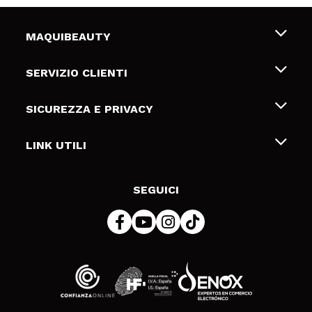
MAQUIBEAUTY
Chi siamo
SERVIZIO CLIENTI
Offerte di lavoro
Spedizioni & Resi
SICUREZZA E PRIVACY
Gift Cards
Recesso / Resi
Termini e condizioni
LINK UTILI
Metodi di pagamamento
Informativa sulla privacy
Contattaci
Politica Cookies
SEGUICI
Risoluzione delle controversie online (ODR)