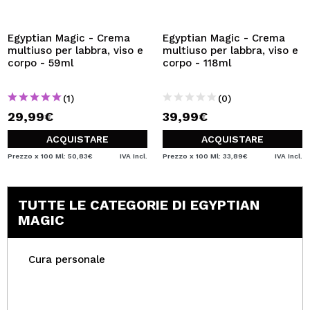
VOGLIO REGISTRARMI
Creando un account su Maquibeauty.it potrai fare i tuoi
Egyptian Magic - Crema
Egyptian Magic - Crema
acquisti velocemente, controllare lo stato dei tuoi ordini e
multiuso per labbra, viso e
multiuso per labbra, viso e
consultare le tue operazioni precedenti.
corpo - 59ml
corpo - 118ml
(1)
(0)
CREARE UN ACCOUNT
29,99€
39,99€
ACQUISTARE
ACQUISTARE
Prezzo x 100 Ml: 50,83€
IVA Incl.
Prezzo x 100 Ml: 33,89€
IVA Incl.
TUTTE LE CATEGORIE DI EGYPTIAN
MAGIC
Cura personale