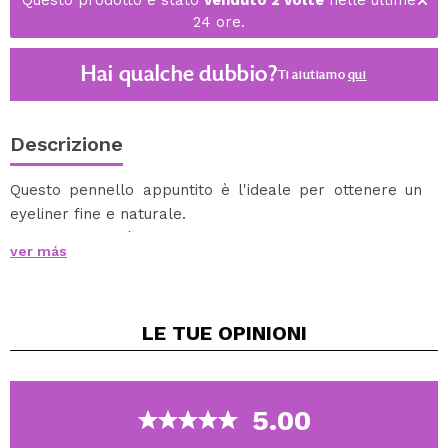
Questo prodotto è stato
venduto 2 volte
nelle ultime
24 ore.
Hai qualche dubbio?
Ti aiutiamo
qui
Descrizione
Questo pennello appuntito è l'ideale per ottenere un
eyeliner fine e naturale.
La sua punta è altamente precisa, il che lo rende
ver más
perfetto per sfoggiare un eyeliner definito.
È realizzato con setole sintetiche, manico in legno e
ghiera in rame.
LE TUE
OPINIONI
5.00