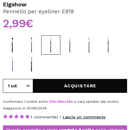
VOGLIO REGISTRARMI
Eigshow
Pennello per eyeliner E819
Creando un account su Maquibeauty.it potrai fare i tuoi
acquisti velocemente, controllare lo stato dei tuoi ordini e
2,99€
consultare le tue operazioni precedenti.
CREARE UN ACCOUNT
ACQUISTARE
Confermare l'ordine entro
03
h
:
38
m
:
28
s
e sarà spedito dal nostro
magazzino
in 10/08/2026
1 comment(s) /
Lascia un commento