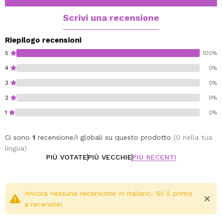
Scrivi una recensione
Riepilogo recensioni
5
100%
4
0%
3
0%
2
0%
1
0%
Ci sono
1
recensione/i globali su questo prodotto
(0 nella tua
lingua)
PIÙ VOTATE
PIÙ VECCHIE
PIÙ RECENTI
Ancora nessuna recensione in italiano. Sii il primo
a recensire!