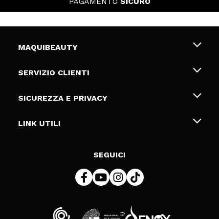
PAGAMENTO
SICURO
MAQUIBEAUTY
Chi siamo
SERVIZIO CLIENTI
Offerte di lavoro
Spedizioni & Resi
SICUREZZA E PRIVACY
Gift Cards
Recesso / Resi
Termini e condizioni
LINK UTILI
Metodi di pagamamento
Informativa sulla privacy
Contattaci
Politica Cookies
SEGUICI
Risoluzione delle controversie online (ODR)