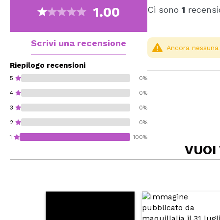
1.00
Ci sono
1
recensi
Scrivi una recensione
Ancora nessuna r
Riepilogo recensioni
5
0%
4
0%
3
0%
2
0%
1
100%
VUOI
Consiglieresti ques
INVI