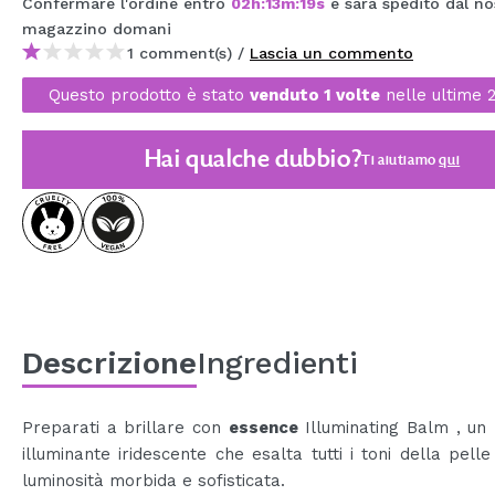
Confermare l'ordine entro
02
h
:
13
m
:
19
s
e sarà spedito dal no
MAQUIFARMA
magazzino
domani
1 comment(s) /
Lascia un commento
KOREA ZONE
Questo prodotto è stato
venduto 1 volte
nelle ultime 
TRAVEL SIZE
NATURE
Hai qualche dubbio?
Ti aiutiamo
qui
SPECIALE
OUTLET
SONO TORNATI!
PROSSIMAMENTE
Descrizione
Ingredienti
BLOG
Preparati a brillare con
essence
Illuminating Balm , un
illuminante iridescente che esalta tutti i toni della pell
luminosità morbida e sofisticata.