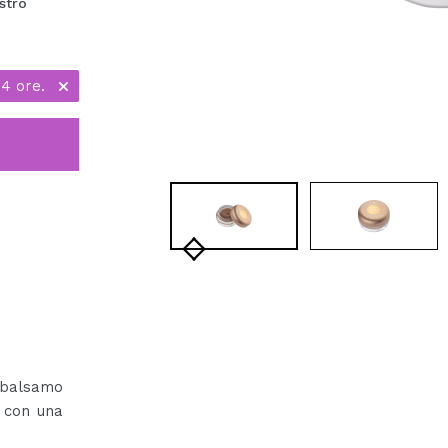
stro
24 ore.
 balsamo
e con una