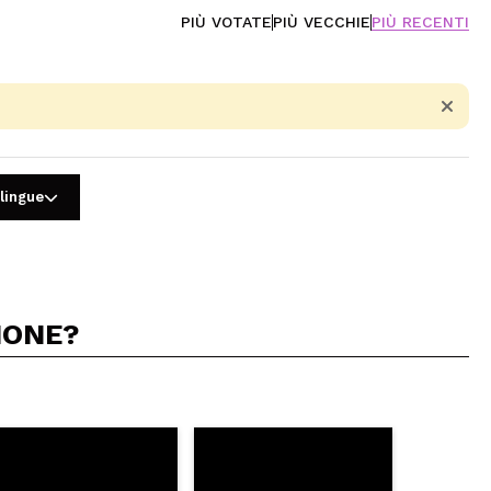
PIÙ VOTATE
PIÙ VECCHIE
PIÙ RECENTI
 lingue
IONE?
5