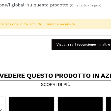
one/i globali su questo prodotto
(0 nella tua lingua)
ecensione in italiano. Sii il primo a recensire!
Visualizza 1 recensione/i in altre
 VEDERE QUESTO PRODOTTO IN AZ
Condividi un video o una foto
Il tuo video potrebbe essere il primo. Immaginalo...
SCOPRI DI PIÙ
5/
to acquisto?
Si
No
A