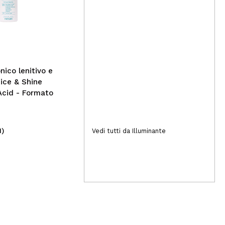
Physicians Formula - Spray
fissante Butter Believe It
Skin Mist
Jef
*Pr
Ros
Tan
nico lenitivo e
Rice & Shine
Acid - Formato
1)
(1)
Vedi tutti da Illuminante
12,95€
19