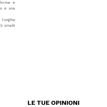
iforme e
to e una
l'unghia
li smalti
LE TUE
OPINIONI