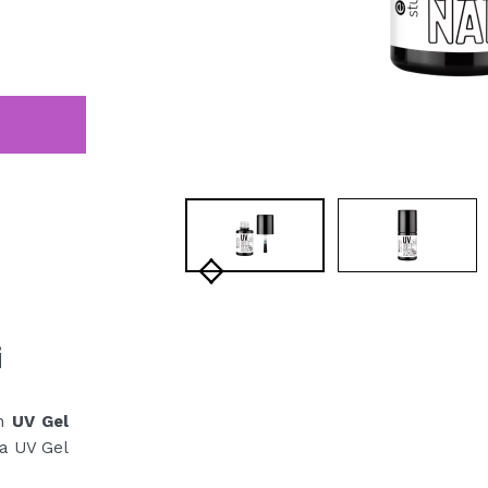
i
on
UV Gel
ma UV Gel