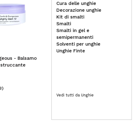
Cura delle unghie
Decorazione unghie
Kit di smalti
Technic Cosmetics -
Tec
Smalti
Smalto per unghie matte -
Sma
Smalti in gel e
Ballerina girl
Oc
semipermanenti
Solventi per unghie
Unghie Finte
geous - Balsamo
 struccante
3)
(2)
1,49€
1,
Vedi tutti da Unghie