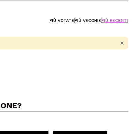
PIÙ VOTATE
PIÙ VECCHIE
PIÙ RECENTI
IONE?
5