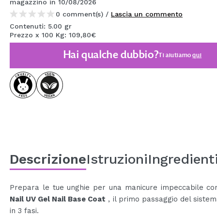
magazzino
in 10/08/2026
MAQUIFARMA
0 comment(s) /
Lascia un commento
Contenuti: 5.00 gr
KOREA ZONE
Prezzo x 100 Kg: 109,80€
TRAVEL SIZE
Hai qualche dubbio?
Ti aiutiamo
qui
NATURE
SPECIALE
OUTLET
SONO TORNATI!
PROSSIMAMENTE
Descrizione
Istruzioni
Ingredient
BLOG
Prepara le tue unghie per una manicure impeccabile c
Nail UV Gel Nail Base Coat
, il primo passaggio del siste
in 3 fasi.