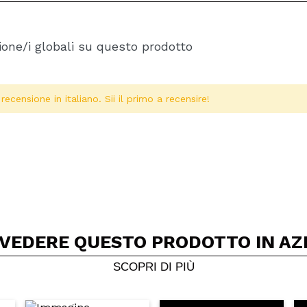
one/i globali su questo prodotto
ecensione in italiano. Sii il primo a recensire!
 VEDERE QUESTO PRODOTTO IN AZ
Condividi un video o una foto
Il tuo video potrebbe essere il primo. Immaginalo...
SCOPRI DI PIÙ
5/
to acquisto?
Si
No