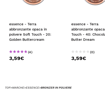
MAQUIFARMA
KOREA ZONE
TRAVEL SIZE
essence - Terra
essence - Terra
abbronzante opaca in
abbronzante opaca
NATURE
polvere Soft Touch - 20:
Touch - 40: Chocol
Golden Buttercream
Butter Dream
SPECIALE
(4)
(0)
OUTLET
3,59€
3,59€
SONO TORNATI!
PROSSIMAMENTE
BLOG
TOP
>
MARCHE
>
ESSENCE
>
BRONZER IN POLVERE