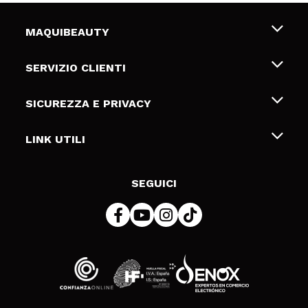
MAQUIBEAUTY
Chi siamo
SERVIZIO CLIENTI
Offerte di lavoro
Spedizioni & Resi
SICUREZZA E PRIVACY
Gift Cards
Recesso / Resi
Termini e condizioni
LINK UTILI
Metodi di pagamamento
Informativa sulla privacy
Contattaci
Politica Cookies
SEGUICI
Risoluzione delle controversie online (ODR)