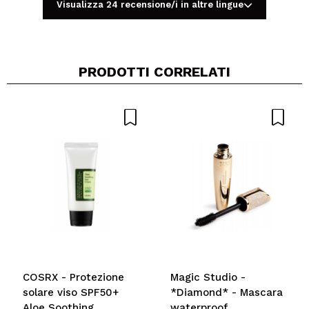
Visualizza 24 recensione/i in altre lingue
PRODOTTI CORRELATI
Condividi un video o una foto
Il tuo video potrebbe essere il primo. Immaginalo...
Consiglieresti questo acquisto?
Si
No
5/5
INVIA
COSRX - Protezione
Magic Studio -
solare viso SPF50+
*Diamond* - Mascara
Aloe Soothing
waterproof