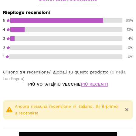
Paraben free.
Gluten free.
Riepilogo recensioni
Oil free.
5
83%
4
13%
3
4%
2
0%
1
0%
Ci sono
24
recensione/i globali su questo prodotto
(0 nella
tua lingua)
PIÙ VOTATE
PIÙ VECCHIE
PIÙ RECENTI
Ancora nessuna recensione in italiano. Sii il primo
a recensire!