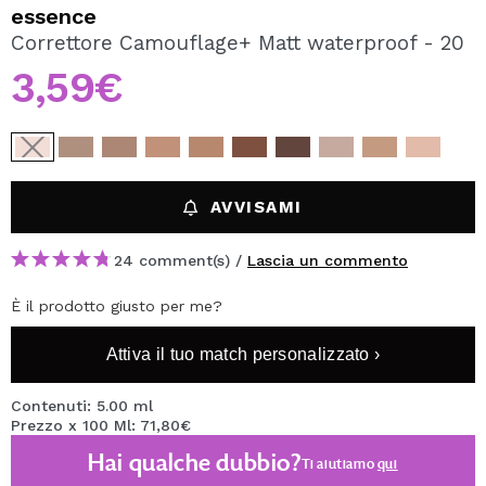
VOGLIO REGISTRARMI
essence
Correttore Camouflage+ Matt waterproof - 20
Creando un account su Maquibeauty.it potrai fare i tuoi
acquisti velocemente, controllare lo stato dei tuoi ordini e
3,59€
consultare le tue operazioni precedenti.
CREARE UN ACCOUNT
AVVISAMI
24 comment(s) /
Lascia un commento
È il prodotto giusto per me?
Attiva il tuo match personalizzato ›
Contenuti: 5.00 ml
Prezzo x 100 Ml: 71,80€
Hai qualche dubbio?
Ti aiutiamo
qui