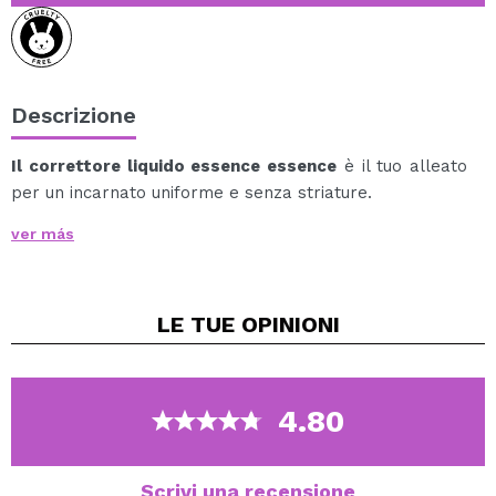
Descrizione
Il correttore liquido essence essence
è il tuo alleato
per un incarnato uniforme e senza striature.
Grazie alla sua coprenza totale e alla finitura opaca,
ver más
corregge imperfezioni, macchie e occhiaie con un
effetto naturale.
La sua texture fluida si fonde con la pelle e la sua
LE TUE
OPINIONI
formula waterproof assicura un trucco a lunga tenuta
per tutto il giorno.
Nuovo packaging ecologico: più quantità e meno
plastica.
4.80
Vegan.
Cruelty free.
Scrivi una recensione