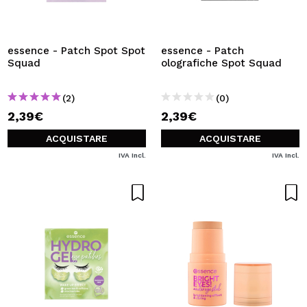
VOGLIO REGISTRARMI
Creando un account su Maquibeauty.it potrai fare i tuoi
acquisti velocemente, controllare lo stato dei tuoi ordini e
essence - Patch Spot Spot
essence - Patch
consultare le tue operazioni precedenti.
Squad
olografiche Spot Squad
(2)
(0)
CREARE UN ACCOUNT
2,39€
2,39€
ACQUISTARE
ACQUISTARE
IVA Incl.
IVA Incl.