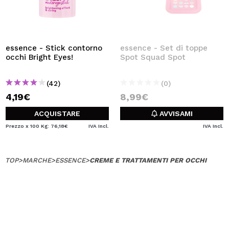
essence - Stick contorno
essence - Set di toppe
occhi Bright Eyes!
Spot Squad Spot
(42)
(0)
4,19€
8,99€
ACQUISTARE
AVVISAMI
Prezzo x 100 Kg: 76,18€
IVA Incl.
IVA Incl.
TOP
>
MARCHE
>
ESSENCE
>
CREME E TRATTAMENTI PER OCCHI