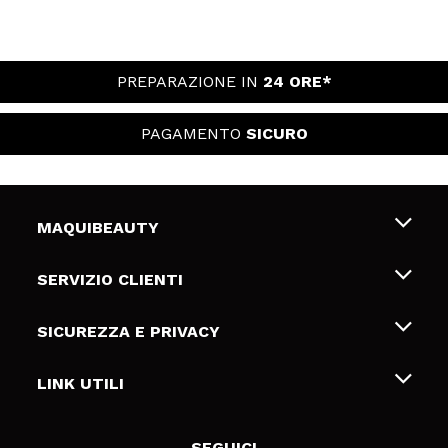
PREPARAZIONE IN
24 ORE*
PAGAMENTO
SICURO
MAQUIBEAUTY
Chi siamo
SERVIZIO CLIENTI
Offerte di lavoro
Spedizioni & Resi
SICUREZZA E PRIVACY
Gift Cards
Recesso / Resi
Termini e condizioni
LINK UTILI
Metodi di pagamamento
Informativa sulla privacy
Contattaci
Politica Cookies
SEGUICI