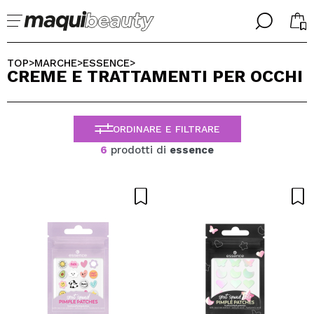
╳
╳
SELEZIONA LA TUA LINGUA
TOP
MARCHE
ESSENCE
>
>
>
CREME E TRATTAMENTI PER OCCHI
Sono già #maquilover, ho un account
BENVENUTO!
ITALIANO
ESPAÑOL
ORDINARE E FILTRARE
ENGLISH
FRANCES
6
prodotti di
essence
ALEMAN
PORTUGUESE
Ha dimenticato la password?
Non ho un account qui