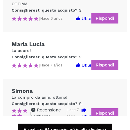
OTTIMA
Consiglieresti questo acquisto?
Si
Rispondi
Utile
|
Hace 6 años
Maria Lucia
La adoro!
Condividi un video o una foto
Consiglieresti questo acquisto?
Si
Il tuo video potrebbe essere il primo. Immaginalo...
Rispondi
Utile
|
Hace 7 años
Consiglieresti questo acquisto?
Si
No
5/5
Simona
La compro da anni, ottima!
INVIA
Consiglieresti questo acquisto?
Si
Recensione
Hace 7
Rispondi
|
|
verificata
Utile
años
Visualizza 64 recensione/i in altre lingue