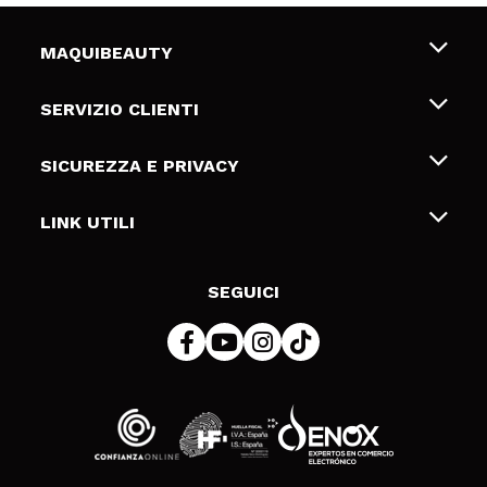
MAQUIBEAUTY
Chi siamo
SERVIZIO CLIENTI
Offerte di lavoro
Spedizioni & Resi
SICUREZZA E PRIVACY
Gift Cards
Recesso / Resi
Termini e condizioni
LINK UTILI
Metodi di pagamamento
Informativa sulla privacy
Contattaci
Politica Cookies
SEGUICI
Risoluzione delle controversie online (ODR)