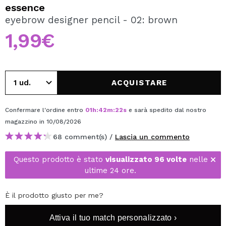
VOGLIO REGISTRARMI
essence
eyebrow designer pencil - 02: brown
Creando un account su Maquibeauty.it potrai fare i tuoi
acquisti velocemente, controllare lo stato dei tuoi ordini e
1,99€
consultare le tue operazioni precedenti.
CREARE UN ACCOUNT
ACQUISTARE
Confermare l'ordine entro
01
h
:
42
m
:
22
s
e sarà spedito dal nostro
magazzino
in 10/08/2026
68 comment(s) /
Lascia un commento
Questo prodotto è stato
visualizzato 96 volte
nelle
ultime 24 ore.
È il prodotto giusto per me?
Attiva il tuo match personalizzato ›