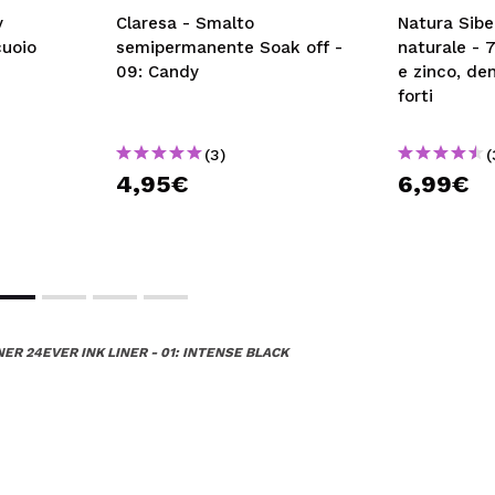
y
Claresa - Smalto
Natura Siber
cuoio
semipermanente Soak off -
naturale - 
09: Candy
e zinco, de
forti
(3)
(
4,95€
6,99€
ER 24EVER INK LINER - 01: INTENSE BLACK