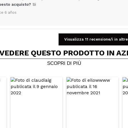
uesto acquisto?
Si
ce 6 años
Visualizza 11 recensione/i in altre
Condividi un video o una foto
Il tuo video potrebbe essere il primo. Immaginalo...
 VEDERE QUESTO PRODOTTO IN AZ
SCOPRI DI PIÙ
5/
to acquisto?
Si
No
A