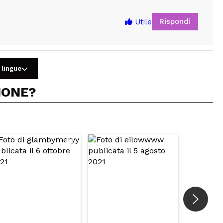
Rispondi
Utile
 lingue
IONE?
5