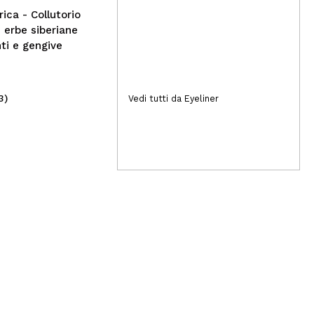
ica - Collutorio
7 erbe siberiane
nti e gengive
3)
(1)
Vedi tutti da Eyeliner
17,50€
1,