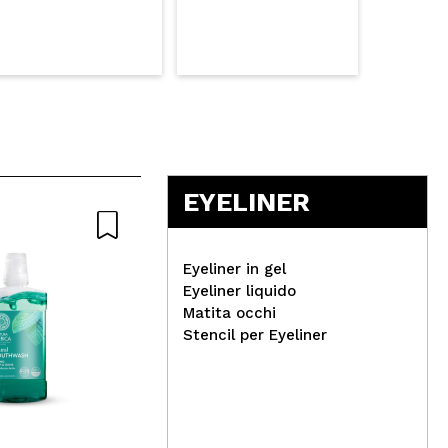
EYELINER
Naturale
Eyeliner in gel
Eyeliner liquido
Matita occhi
Stencil per Eyeliner
Tec
Ecotools - *Luxe
Asc
Collection* - Set di pennelli
Rem
Natural Elegance