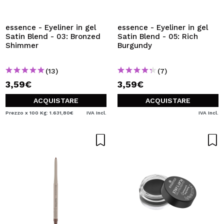
VOGLIO REGISTRARMI
Creando un account su Maquibeauty.it potrai fare i tuoi
essence - Eyeliner in gel
essence - Eyeliner in gel
acquisti velocemente, controllare lo stato dei tuoi ordini e
Satin Blend - 03: Bronzed
Satin Blend - 05: Rich
consultare le tue operazioni precedenti.
Shimmer
Burgundy
(13)
(7)
CREARE UN ACCOUNT
3,59€
3,59€
ACQUISTARE
ACQUISTARE
Prezzo x 100 Kg: 1.631,80€
IVA Incl.
IVA Incl.