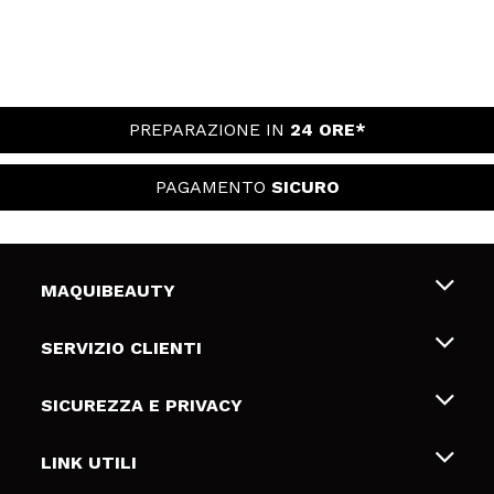
PREPARAZIONE IN
24 ORE*
PAGAMENTO
SICURO
MAQUIBEAUTY
Chi siamo
SERVIZIO CLIENTI
Offerte di lavoro
Spedizioni & Resi
SICUREZZA E PRIVACY
Gift Cards
Recesso / Resi
Termini e condizioni
LINK UTILI
Metodi di pagamamento
Informativa sulla privacy