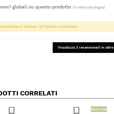
one/i globali su questo prodotto
(0 nella tua lingua)
ecensione in italiano. Sii il primo a recensire!
Visualizza 3 recensione/i in altre
Condividi un video o una foto
Il tuo video potrebbe essere il primo. Immaginalo...
DOTTI CORRELATI
5/
to acquisto?
Si
No
Naturale