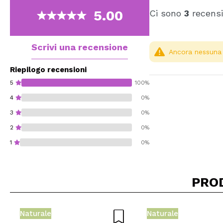
5.00
Ci sono
3
recensi
Scrivi una recensione
Ancora nessuna r
Riepilogo recensioni
5
100%
4
0%
3
0%
2
0%
1
0%
PRO
Consiglieresti ques
Naturale
Naturale