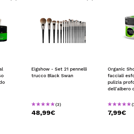
A
al
Eigshow - Set 21 pennelli
Organic Sho
so
trucco Black Swan
facciali esfo
ido
pulizia prof
dell'albero 
glicolico
(3)
(
48,99€
7,99€