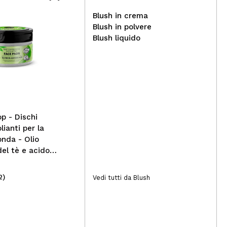
Blush in crema
Blush in polvere
Blush liquido
Physicians Formula -
Polvere pressata Butter
Cat
Believe it! - Translucent
sop
Tra
p - Dischi
lianti per la
onda - Olio
del tè e acido
2)
(1)
Vedi tutti da Blush
10,95€
5,