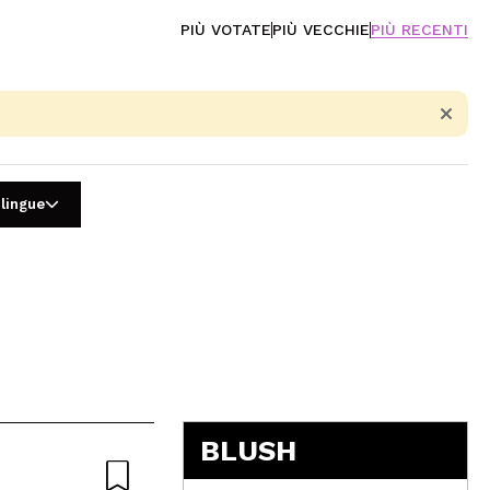
PIÙ VOTATE
PIÙ VECCHIE
PIÙ RECENTI
 lingue
5
BLUSH