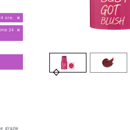
24 ore.
time 24
re grazie