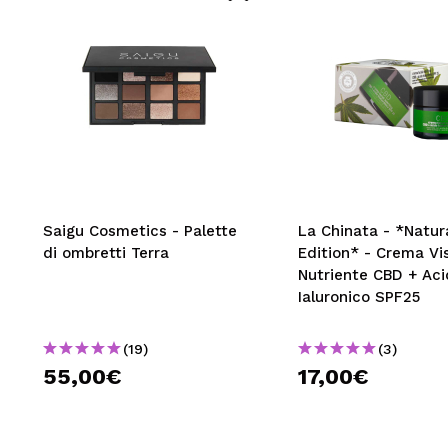
INVI
Saigu Cosmetics - Palette
La Chinata - *Natur
di ombretti Terra
Edition* - Crema Vi
Nutriente CBD + Ac
Ialuronico SPF25
(19)
(3)
55,00€
17,00€