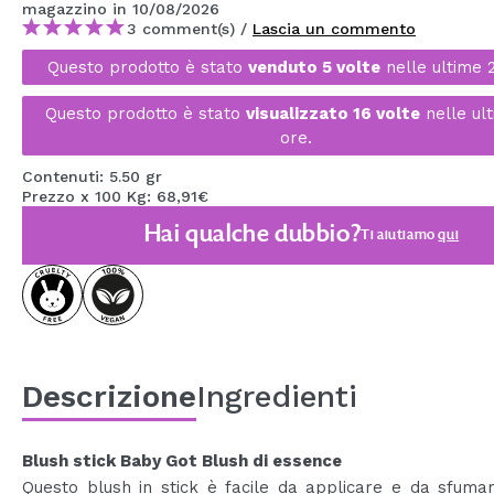
magazzino
in 10/08/2026
MAQUIFARMA
3 comment(s) /
Lascia un commento
KOREA ZONE
Questo prodotto è stato
venduto 5 volte
nelle ultime 
TRAVEL SIZE
Questo prodotto è stato
visualizzato 16 volte
nelle ul
ore.
NATURE
Contenuti: 5.50 gr
Prezzo x 100 Kg: 68,91€
SPECIALE
Hai qualche dubbio?
Ti aiutiamo
qui
OUTLET
SONO TORNATI!
PROSSIMAMENTE
Descrizione
Ingredienti
BLOG
Blush stick Baby Got Blush di essence
Questo blush in stick è facile da applicare e da sfuma