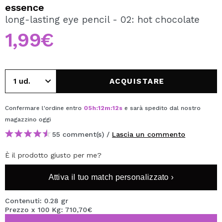
VOGLIO REGISTRARMI
essence
long-lasting eye pencil - 02: hot chocolate
Creando un account su Maquibeauty.it potrai fare i tuoi
acquisti velocemente, controllare lo stato dei tuoi ordini e
1,99€
consultare le tue operazioni precedenti.
CREARE UN ACCOUNT
ACQUISTARE
Confermare l'ordine entro
05
h
:
12
m
:
11
s
e sarà spedito dal nostro
magazzino
oggi
55 comment(s) /
Lascia un commento
È il prodotto giusto per me?
Attiva il tuo match personalizzato ›
Contenuti: 0.28 gr
Prezzo x 100 Kg: 710,70€