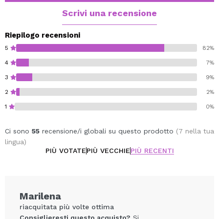
Scrivi una recensione
Riepilogo recensioni
5
82%
4
7%
3
9%
2
2%
1
0%
Ci sono
55
recensione/i globali su questo prodotto
(7 nella tua
lingua)
PIÙ VOTATE
PIÙ VECCHIE
PIÙ RECENTI
Marilena
riacquitata più volte ottima
Consiglieresti questo acquisto?
Si