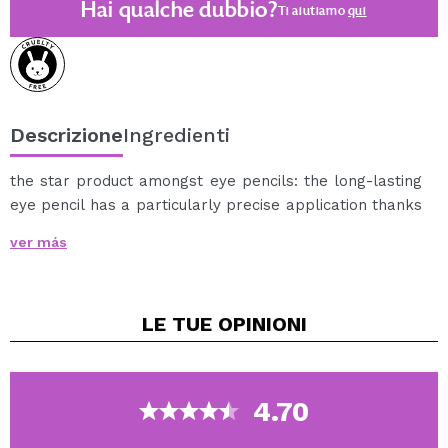
Hai qualche dubbio?
Ti aiutiamo
qui
Descrizione
Ingredienti
the star product amongst eye pencils: the long-lasting
eye pencil has a particularly precise application thanks
to its innovative twist-mechanism and emphasizes your
ver más
eyes for a breathtaking look.
LE TUE
OPINIONI
4.70