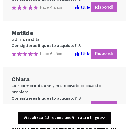
Rispondi
Utile
|
Hace 4 años
Matilde
ottima matita
Condividi un video o una foto
Consiglieresti questo acquisto?
Si
Il tuo video potrebbe essere il primo. Immaginalo...
Rispondi
Utile
|
Hace 6 años
Consiglieresti questo acquisto?
Si
No
5/5
Chiara
La ricompro da anni, mai sbavato o causato
INVIA
problemi.
Consiglieresti questo acquisto?
Si
Rispondi
Utile
|
Hace 7 años
Visualizza 48 recensione/i in altre lingue