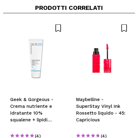
occhi chiari, morbida e non cola!! ADORABILE
PRODOTTI CORRELATI
Consiglieresti questo acquisto?
Si
Rispondi
Utile
|
Hace 10 años
Anna
Colore scuro e caldo (bellissimo). Oltre ad assere
scriventissima è anche resistente: consigliatissima.
Consiglieresti questo acquisto?
Si
Rispondi
Utile
|
Hace 10 años
Geek & Gorgeous -
Maybelline -
Crema nutriente e
SuperStay Vinyl Ink
idratante 10%
Rossetto liquido - 45:
squalene + lipidi
Capricious
Happier Barrier - Pelli
normali, miste e
(4)
(4)