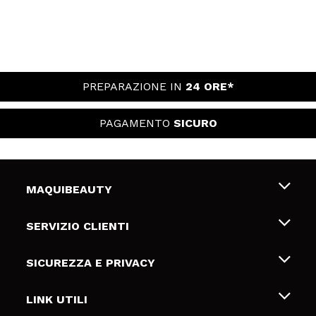
PREPARAZIONE IN
24 ORE*
PAGAMENTO
SICURO
MAQUIBEAUTY
Chi siamo
SERVIZIO CLIENTI
Offerte di lavoro
Spedizioni & Resi
SICUREZZA E PRIVACY
Gift Cards
Recesso / Resi
Termini e condizioni
LINK UTILI
Metodi di pagamamento
Informativa sulla privacy