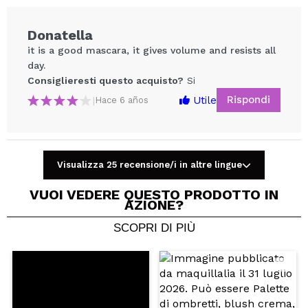
Donatella
it is a good mascara, it gives volume and resists all
day.
Consiglieresti questo acquisto?
Si
Rispondi
Utile
|
Hace 6 años
Condividi un video o una foto
Visualizza 25 recensione/i in altre lingue
Il tuo video potrebbe essere il primo. Immaginalo...
VUOI VEDERE QUESTO PRODOTTO IN
AZIONE?
Consiglieresti questo acquisto?
Si
No
SCOPRI DI PIÙ
5/5
INVIA