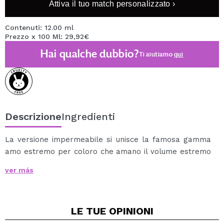
Attiva il tuo match personalizzato ›
Contenuti: 12.00 ml
Prezzo x 100 Ml: 29,92€
Hai qualche dubbio?
Ti aiutiamo
qui
Descrizione
Ingredienti
La versione impermeabile si unisce la famosa gamma
amo estremo per coloro che amano il volume estremo
mentre nuotare o fare sport! La texture con loro
ver más
spazzola extra-large e nero cappotti ultra pigmento
ogni ciglia singolarmente porta un volume eccezionale.
Un prodotto stella - e non solo durante le vacanze
LE TUE
OPINIONI
estive!