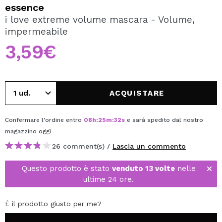
VOGLIO REGISTRARMI
essence
i love extreme volume mascara - Volume,
Creando un account su Maquibeauty.it potrai fare i tuoi
impermeabile
acquisti velocemente, controllare lo stato dei tuoi ordini e
consultare le tue operazioni precedenti.
3,59€
CREARE UN ACCOUNT
ACQUISTARE
Confermare l'ordine entro
08
h
:
25
m
:
32
s
e sarà spedito dal nostro
magazzino
oggi
26 comment(s) /
Lascia un commento
Questo prodotto è stato
venduto 13 volte
nelle
ultime 24 ore.
È il prodotto giusto per me?