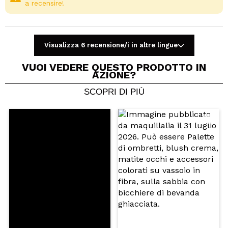
a recensire!
Visualizza 6 recensione/i in altre lingue
VUOI VEDERE QUESTO PRODOTTO IN
AZIONE?
SCOPRI DI PIÙ
Condividi un video o una foto
Il tuo video potrebbe essere il primo. Immaginalo...
Consiglieresti questo acquisto?
Si
No
5/5
INVIA