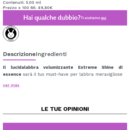
Contenuti: 5.00 ml
Prezzo x 100 Ml: 49,80€
Hai qualche dubbio?
Ti aiutiamo
qui
Descrizione
Ingredienti
Il lucidalabbra volumizzante Extreme Shine di
essence
sarà il tuo must-have per labbra meravigliose
e dall'aspetto bagnato.
ver más
Questo gloss può aiutare a fornire un aspetto volume
massimo, un effetto rimpolpante estremo e una
lucentezza luminosa.
LE TUE
OPINIONI
Con un coperchio realizzato con il 94% di plastica
riciclata.
Disponibile in un'ampia gamma di tonalità, dalle più