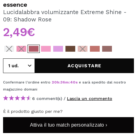
VOGLIO REGISTRARMI
essence
Lucidalabbra volumizzante Extreme Shine -
Creando un account su Maquibeauty.it potrai fare i tuoi
09: Shadow Rose
acquisti velocemente, controllare lo stato dei tuoi ordini e
consultare le tue operazioni precedenti.
2,49€
CREARE UN ACCOUNT
ACQUISTARE
Confermare l'ordine entro
20
h
:
36
m
:
40
s
e sarà spedito dal nostro
magazzino
domani
6 comment(s) /
Lascia un commento
È il prodotto giusto per me?
Attiva il tuo match personalizzato ›