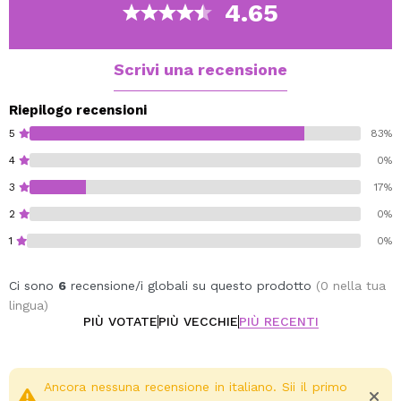
naturali alle brillanti.
4.65
Scegli la tua preferita e sfoggia le tue labbra con
volume!
Scrivi una recensione
Riepilogo recensioni
5
83%
4
0%
3
17%
2
0%
1
0%
Ci sono
6
recensione/i globali su questo prodotto
(0 nella tua
lingua)
PIÙ VOTATE
PIÙ VECCHIE
PIÙ RECENTI
Ancora nessuna recensione in italiano. Sii il primo