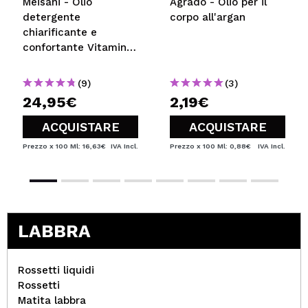
Meisani - Olio
Agrado - Olio per il
detergente
corpo all'argan
chiarificante e
confortante Vitamin
E-raser
(9)
(3)
24,95€
2,19€
ACQUISTARE
ACQUISTARE
Prezzo x 100 Ml: 16,63€
IVA Incl.
Prezzo x 100 Ml: 0,88€
IVA Incl.
LABBRA
Rossetti liquidi
Rossetti
Matita labbra