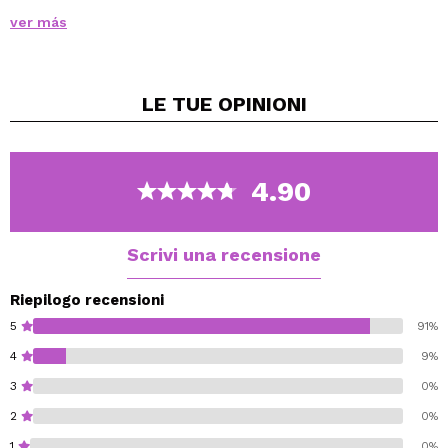
Volume
di essence.
ver más
Questo
mascara
ha un innovativo scovolino in
elastomero, un materiale molto flessibile.
essence
ha lanciato questo mascara per raggiungere
LE TUE
OPINIONI
anche le ciglia più corte, offrendo di conseguenza uno
sguardo più aperto.
Oftalmologicamente
testato e adatto ai portatori di
lenti a contatto.
4.90
Cruelty free.
Vegan.
Scrivi una recensione
Riepilogo recensioni
5
91%
4
9%
3
0%
2
0%
1
0%