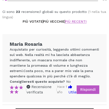
Ci sono
22
recensione/i globali su questo prodotto
(1 nella tua
lingua)
PIÙ VOTATE
PIÙ VECCHIE
PIÙ RECENTI
Maria Rosaria
Acquistato per curiosità, leggendo ottimi commenti
sul web. Nella realtà mi ha lasciata abbastanza
indifferente, un mascara normale che non
mantiene la promessa di volume e lunghezza
estremi.Costa poco, ma a parer mio vale la pena
spendere qualcosa in più perchè c\'è di meglio.
Consiglieresti questo acquisto?
No
Recensione
Hace 1
Condividi un video o una foto
Rispondi
|
|
verificata
Utile
año
Il tuo video potrebbe essere il primo. Immaginalo...