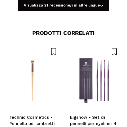
Consiglieresti questo acquisto?
Si
No
Visualizza 21 recensione/i in altre lingue
5/5
INVIA
PRODOTTI CORRELATI
Technic Cosmetics -
Eigshow - Set di
Pennello per ombretti
pennelli per eyeliner 4