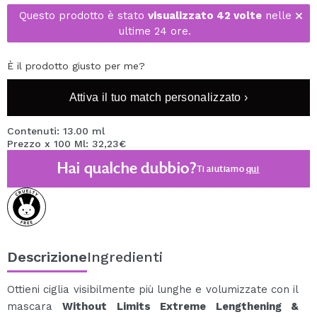
Questo prodotto è stato
visualizzato 42 volte
nelle
ultime 24 ore.
È il prodotto giusto per me?
Attiva il tuo match personalizzato ›
Contenuti: 13.00 ml
Prezzo x 100 Ml: 32,23€
Hai qualche dubbio?
Ti aiutiamo
qui
Descrizione
Ingredienti
Ottieni ciglia visibilmente più lunghe e volumizzate con il
mascara
Without Limits Extreme Lengthening &