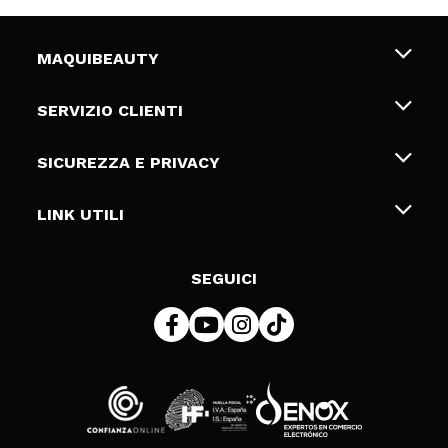
MAQUIBEAUTY
Chi siamo
SERVIZIO CLIENTI
Offerte di lavoro
Spedizioni & Resi
SICUREZZA E PRIVACY
Gift Cards
Recesso / Resi
Termini e condizioni
LINK UTILI
Metodi di pagamamento
Informativa sulla privacy
Contattaci
Politica Cookies
SEGUICI
Risoluzione delle controversie online (ODR)