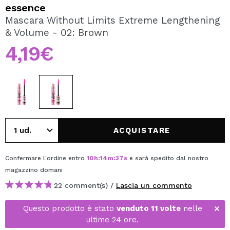
VOGLIO REGISTRARMI
essence
Mascara Without Limits Extreme Lengthening
Creando un account su Maquibeauty.it potrai fare i tuoi
& Volume - 02: Brown
acquisti velocemente, controllare lo stato dei tuoi ordini e
consultare le tue operazioni precedenti.
4,19€
CREARE UN ACCOUNT
ACQUISTARE
Confermare l'ordine entro
10
h
:
14
m
:
37
s
e sarà spedito dal nostro
magazzino
domani
22 comment(s) /
Lascia un commento
Questo prodotto è stato
venduto 11 volte
nelle
ultime 24 ore.