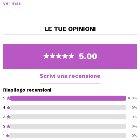
ver más
diverse tonalità così puoi abbinarla al tuo rossetto
preferito.
La sua formula è a lunga tenuta ed è anche resistente
LE TUE
OPINIONI
all'acqua.
La sua texture è molto comoda da indossare e fornisce
una finitura opaca sulle labbra.
5.00
Cruelty free.
Vegan.
Glutten free.
Scrivi una recensione
Paraben free.
Riepilogo recensioni
5
100%
4
0%
3
0%
2
0%
1
0%