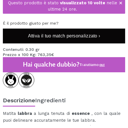
Questo prodotto è stato
visualizzato 10 volte
nelle
ultime 24 ore.
È il prodotto giusto per me?
Attiva il tuo match personalizzato ›
Contenuti: 0.30 gr
Prezzo x 100 Kg: 763,35€
Hai qualche dubbio?
Ti aiutiamo
qui
Descrizione
Ingredienti
Matita
labbra
a lunga tenuta di
essence
, con la quale
puoi delineare accuratamente le tue labbra.
La fodera
8h Matte confort
di
essence
è disponibile in