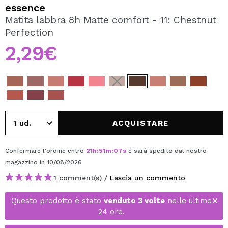
VOGLIO REGISTRARMI
essence
Matita labbra 8h Matte comfort - 11: Chestnut
Creando un account su Maquibeauty.it potrai fare i tuoi
Perfection
acquisti velocemente, controllare lo stato dei tuoi ordini e
consultare le tue operazioni precedenti.
2,29€
CREARE UN ACCOUNT
ACQUISTARE
Confermare l'ordine entro
21
h
:
51
m
:
07
s
e sarà spedito dal nostro
magazzino
in 10/08/2026
1 comment(s) /
Lascia un commento
Questo prodotto è stato
venduto 3 volte
nelle ultime
24 ore.