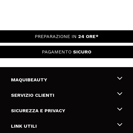
PREPARAZIONE IN
24 ORE*
PAGAMENTO
SICURO
MAQUIBEAUTY
Chi siamo
SERVIZIO CLIENTI
Offerte di lavoro
Spedizioni & Resi
SICUREZZA E PRIVACY
Gift Cards
Recesso / Resi
Termini e condizioni
LINK UTILI
Metodi di pagamamento
Informativa sulla privacy