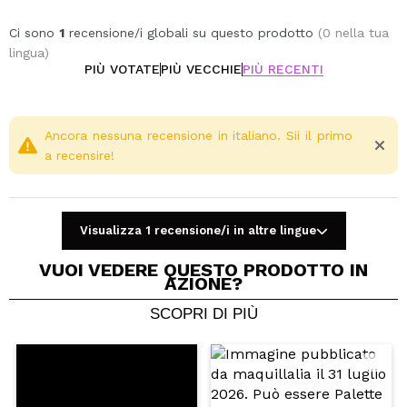
Ci sono
1
recensione/i globali su questo prodotto
(0 nella tua
lingua)
PIÙ VOTATE
PIÙ VECCHIE
PIÙ RECENTI
Ancora nessuna recensione in italiano. Sii il primo
a recensire!
Visualizza 1 recensione/i in altre lingue
VUOI VEDERE QUESTO PRODOTTO IN
AZIONE?
SCOPRI DI PIÙ
Condividi un video o una foto
Il tuo video potrebbe essere il primo. Immaginalo...
Consiglieresti questo acquisto?
Si
No