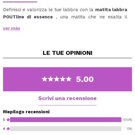
Definisci e valorizza le tue labbra con la
matita labbra
POUTline di essence
, una matita che ne esalta il
contorno e dona un effetto visivo più voluminoso.
ver más
La sua formula cremosa scorre facilmente, offrendo
una copertura uniforme e confortevole che si adatta
perfettamente alle labbra.
LE TUE
OPINIONI
Ideale per delineare con precisione, ridefinire la forma
o riempire completamente come base prima del
rossetto.
Il formato della matita in legno consente un'affilatura
5.00
precisa per un tratto pulito e controllato in ogni
applicazione.
Scrivi una recensione
Vegan.
Cruelty free.
Riepilogo recensioni
Paraben free.
5
100%
Gluten free.
4
0%
Alcohol free.