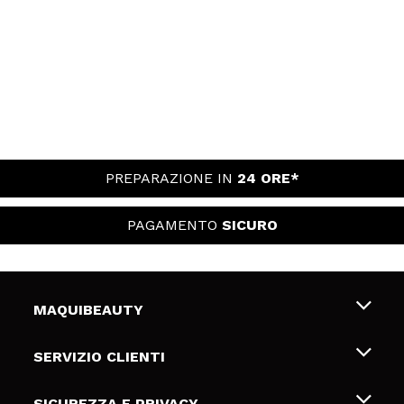
PREPARAZIONE IN
24 ORE*
PAGAMENTO
SICURO
MAQUIBEAUTY
Chi siamo
SERVIZIO CLIENTI
Offerte di lavoro
Spedizioni & Resi
SICUREZZA E PRIVACY
Gift Cards