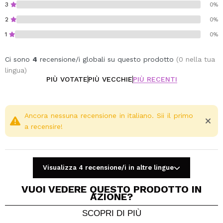
3
0%
Fragrance free.
2
0%
1
0%
Ci sono
4
recensione/i globali su questo prodotto
(0 nella tua
lingua)
PIÙ VOTATE
PIÙ VECCHIE
PIÙ RECENTI
Ancora nessuna recensione in italiano. Sii il primo
a recensire!
Visualizza 4 recensione/i in altre lingue
VUOI VEDERE QUESTO PRODOTTO IN
AZIONE?
SCOPRI DI PIÙ
Condividi un video o una foto