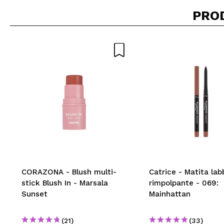
PRO
Consiglieresti ques
INVI
CORAZONA - Blush multi-
Catrice - Matita lab
stick Blush In - Marsala
rimpolpante - 069:
Sunset
Mainhattan
(21)
(33)