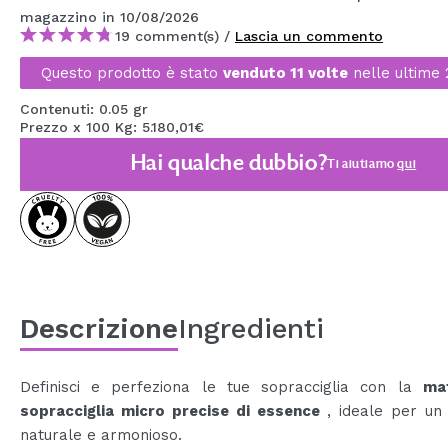
magazzino
in 10/08/2026
MAQUIFARMA
19 comment(s) /
Lascia un commento
KOREA ZONE
Questo prodotto è stato
venduto 11 volte
nelle ultime 
TRAVEL SIZE
Contenuti: 0.05 gr
Prezzo x 100 Kg: 5.180,01€
NATURE
Hai qualche dubbio?
Ti aiutiamo
qui
SPECIALE
OUTLET
SONO TORNATI!
PROSSIMAMENTE
Descrizione
Ingredienti
BLOG
Definisci e perfeziona le tue sopracciglia con la
ma
sopracciglia micro precise di essence
, ideale per un 
naturale e armonioso.