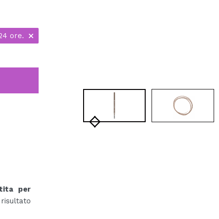
24 ore.
tita per
risultato