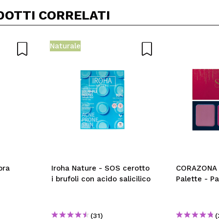
Il tuo video potrebbe essere il primo. Immaginalo...
DOTTI CORRELATI
5/
to acquisto?
Si
No
Naturale
A
bra
Iroha Nature - SOS cerotto
CORAZONA -
i brufoli con acido salicilico
Palette - Pa
(31)
(