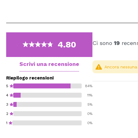
4.80
Ci sono
19
recens
Scrivi una recensione
Ancora nessuna r
Riepilogo recensioni
5
84%
4
11%
3
5%
2
0%
1
0%