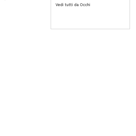
1,99€
8
Vedi tutti da Occhi