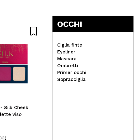
5
OCCHI
Ciglia finte
Eyeliner
Mascara
Ombretti
Primer occhi
May
Sopracciglia
The Fruit Company -
Vin
*Candy Shop* -
55:
Deodorante spray multiuso
- Nuvola colorata
 Silk Cheek
lette viso
33)
(1)