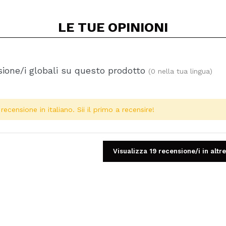
LE TUE
OPINIONI
ione/i globali su questo prodotto
(0 nella tua lingua)
ecensione in italiano. Sii il primo a recensire!
Visualizza 19 recensione/i in altre
Condividi un video o una foto