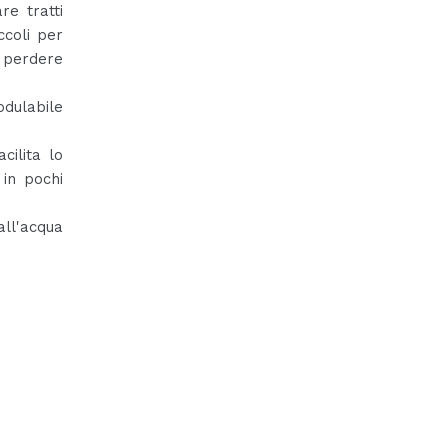
re tratti
ccoli per
 perdere
dulabile
cilita lo
 in pochi
ll'acqua