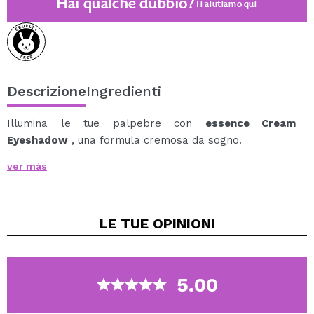
Hai qualche dubbio?
Ti aiutiamo
qui
Descrizione
Ingredienti
Illumina le tue palpebre con
essence Cream
Eyeshadow
, una formula cremosa da sogno.
Questo ombretto ad alte prestazioni trasforma il tuo
ver más
look in pochi secondi, sfumandosi perfettamente sulle
palpebre con una texture ricca e cremosa che non si
accumula e non sbava.
LE TUE
OPINIONI
Che tu lo scelga morbido e delicato o più intenso per
un effetto più deciso, la formula modulabile si adatta al
tuo stile.
Perfetto per tutti i livelli di abilità, questo ombretto
5.00
multiuso dona lucentezza e glamour all'istante in una
sola passata.