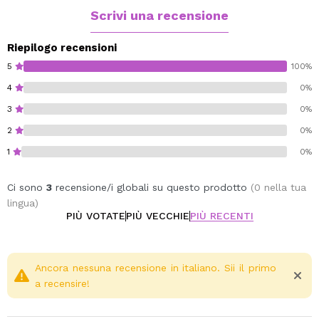
Scrivi una recensione
Vegan.
Cruelty free.
Riepilogo recensioni
Oil free.
5
100%
Alcohol free.
4
0%
Paraben free.
3
0%
2
0%
1
0%
Ci sono
3
recensione/i globali su questo prodotto
(0 nella tua
lingua)
PIÙ VOTATE
PIÙ VECCHIE
PIÙ RECENTI
Ancora nessuna recensione in italiano. Sii il primo
a recensire!