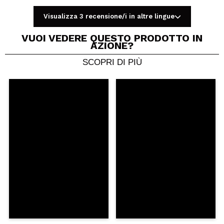
Visualizza 3 recensione/i in altre lingue
VUOI VEDERE QUESTO PRODOTTO IN
AZIONE?
SCOPRI DI PIÙ
Condividi un video o una foto
Il tuo video potrebbe essere il primo. Immaginalo...
Consiglieresti questo acquisto?
Si
No
5/5
INVIA