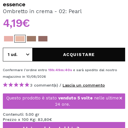
VOGLIO REGISTRARMI
essence
Ombretto in crema - 02: Pearl
Creando un account su Maquibeauty.it potrai fare i tuoi
acquisti velocemente, controllare lo stato dei tuoi ordini e
4,19€
consultare le tue operazioni precedenti.
CREARE UN ACCOUNT
ACQUISTARE
Confermare l'ordine entro
19
h
:
49
m
:
40
s
e sarà spedito dal nostro
magazzino
in 10/08/2026
3 comment(s) /
Lascia un commento
Questo prodotto è stato
venduto 5 volte
nelle ultime
24 ore.
Contenuti: 5.00 gr
Prezzo x 100 Kg: 83,80€