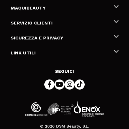
MAQUIBEAUTY
Chi siamo
SERVIZIO CLIENTI
Offerte di lavoro
Spedizioni & Resi
SICUREZZA E PRIVACY
Gift Cards
Recesso / Resi
Termini e condizioni
LINK UTILI
Metodi di pagamamento
Informativa sulla privacy
Contattaci
Politica Cookies
SEGUICI
Risoluzione delle controversie online (ODR)
© 2026 DSM Beauty, S.L.