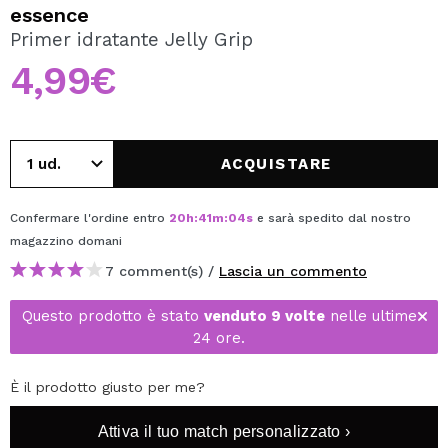
VOGLIO REGISTRARMI
essence
Primer idratante Jelly Grip
Creando un account su Maquibeauty.it potrai fare i tuoi
acquisti velocemente, controllare lo stato dei tuoi ordini e
4,99€
consultare le tue operazioni precedenti.
CREARE UN ACCOUNT
ACQUISTARE
Confermare l'ordine entro
20
h
:
41
m
:
04
s
e sarà spedito dal nostro
magazzino
domani
7 comment(s) /
Lascia un commento
Questo prodotto è stato
venduto 9 volte
nelle ultime
24 ore.
È il prodotto giusto per me?
Attiva il tuo match personalizzato ›