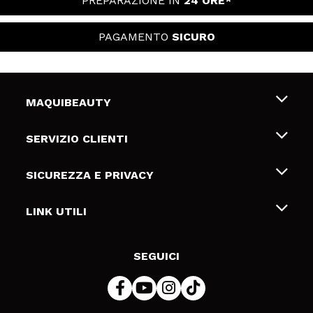
PREPARAZIONE IN
24 ORE*
PAGAMENTO
SICURO
MAQUIBEAUTY
Chi siamo
SERVIZIO CLIENTI
Offerte di lavoro
Spedizioni & Resi
SICUREZZA E PRIVACY
Gift Cards
Recesso / Resi
Termini e condizioni
LINK UTILI
Metodi di pagamamento
Informativa sulla privacy
Contattaci
Politica Cookies
SEGUICI
Risoluzione delle controversie online (ODR)