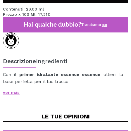
Contenuti: 29.00 ml
Prezzo x 100 Ml: 17,21€
Hai qualche dubbio?
Ti aiutiamo
qui
Descrizione
Ingredienti
Con il
primer idratante essence essence
ottieni la
base perfetta per il tuo trucco.
Lo speciale primer gelatinoso non solo idrata, ma
ver más
prolunga anche il trucco.
Pertanto, fornisce la massima adesione e un trucco di
lunga durata.
LE TUE
OPINIONI
Questo primer ti dà la libertà di scegliere se applicarlo
da solo e rendere semplicemente la tua pelle uniforme
e fresca, o usarlo come base per il trucco.