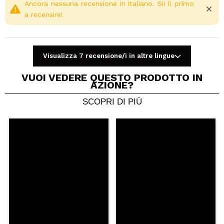
Ancora nessuna recensione in italiano. Sii il primo
a recensire!
Visualizza 7 recensione/i in altre lingue
VUOI VEDERE QUESTO PRODOTTO IN
AZIONE?
SCOPRI DI PIÙ
Condividi un video o una foto
Il tuo video potrebbe essere il primo. Immaginalo...
Consiglieresti questo acquisto?
Si
No
5/5
INVIA