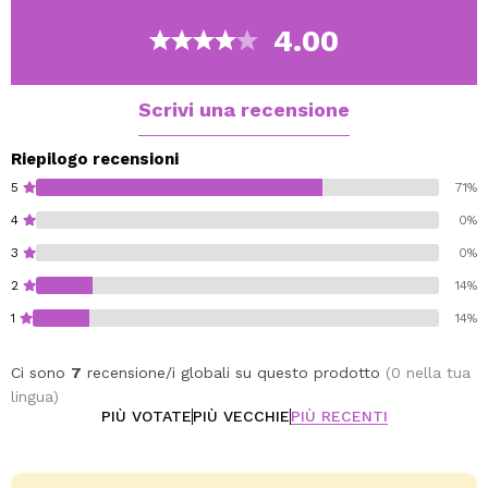
4.00
Il packaging dal design moderno è trasparente e mette
in risalto la consistenza gelatinosa.
Risveglia subito il desiderio di un aspetto luminoso!
Scrivi una recensione
Gluten free.
Riepilogo recensioni
Cruelty free.
5
71%
Vegan.
4
0%
3
0%
2
14%
1
14%
Ci sono
7
recensione/i globali su questo prodotto
(0 nella tua
lingua)
PIÙ VOTATE
PIÙ VECCHIE
PIÙ RECENTI