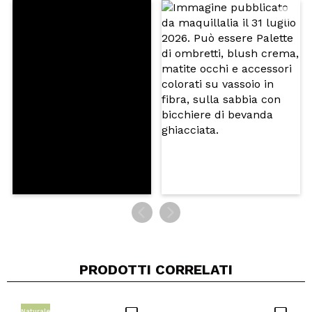
Condividi un video o una foto
Il tuo video potrebbe essere il primo. Immaginalo...
Consiglieresti questo acquisto?
Si
No
5/5
INVIA
PRODOTTI CORRELATI
Naturale