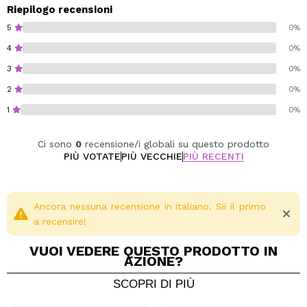
Texture in gel innovativa → leggera nebulizzazione
Riepilogo recensioni
Dona freschezza immediata e una luminosità
5
0%
naturale
4
0%
3
0%
Gluten free.
Cruelty free.
2
0%
Vegan.
1
0%
Oil free.
Alcohol free.
Ci sono
0
recensione/i globali su questo prodotto
PIÙ VOTATE
PIÙ VECCHIE
PIÙ RECENTI
Ancora nessuna recensione in italiano. Sii il primo
a recensire!
VUOI VEDERE QUESTO PRODOTTO IN
AZIONE?
SCOPRI DI PIÙ