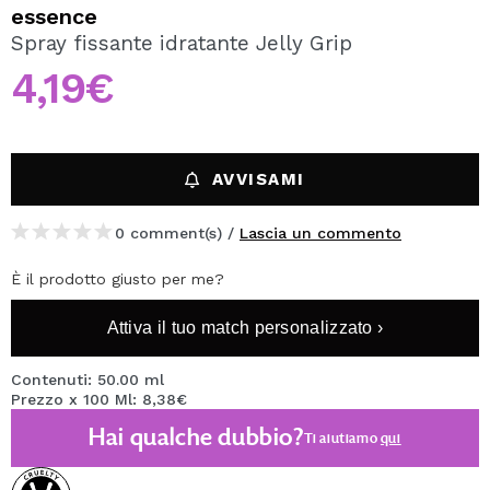
VOGLIO REGISTRARMI
essence
Spray fissante idratante Jelly Grip
Creando un account su Maquibeauty.it potrai fare i tuoi
acquisti velocemente, controllare lo stato dei tuoi ordini e
4,19€
consultare le tue operazioni precedenti.
CREARE UN ACCOUNT
AVVISAMI
0 comment(s) /
Lascia un commento
È il prodotto giusto per me?
Attiva il tuo match personalizzato ›
Contenuti: 50.00 ml
Prezzo x 100 Ml: 8,38€
Hai qualche dubbio?
Ti aiutiamo
qui